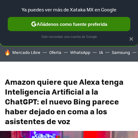
Ya puedes ver más de Xataka MX en Google
SELECCIÓN
GAMING
HOME
AUTO
TERRITORIO SAM
Añádenos como fuente preferida
Solo necesitas una cuenta de Google
×
HOY SE HABLA DE
Mercado Libre
Oferta
WhatsApp
IA
Samsung
Amazon quiere que Alexa tenga
Inteligencia Artificial a la
ChatGPT: el nuevo Bing parece
haber dejado en coma a los
asistentes de voz