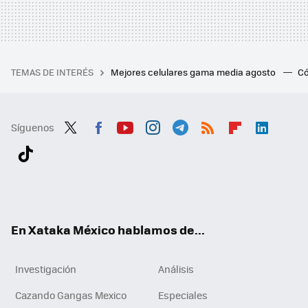
TEMAS DE INTERÉS
Mejores celulares gama media agosto
Có
Síguenos
Twit
Fac
You
Inst
Tele
RSS
Flip
Link
ter
ebo
tub
agr
gra
boa
edI
Tikt
ok
e
am
m
rd
n
ok
En Xataka México hablamos de...
Investigación
Análisis
Cazando Gangas Mexico
Especiales