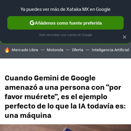
Ya puedes ver más de Xataka MX en Google
SELECCIÓN
GAMING
HOME
AUTO
TERRITORIO SAM
Añádenos como fuente preferida
Solo necesitas una cuenta de Google
×
HOY SE HABLA DE
Mercado Libre
Motorola
Oferta
Inteligencia Artificial
Cuando Gemini de Google
amenazó a una persona con "por
favor muérete", es el ejemplo
perfecto de lo que la IA todavía es:
una máquina