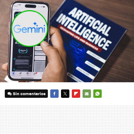
Sin comentarios
FACEBOOK
TWITTER
FLIPBOARD
E-
WHATSAPP
MAIL