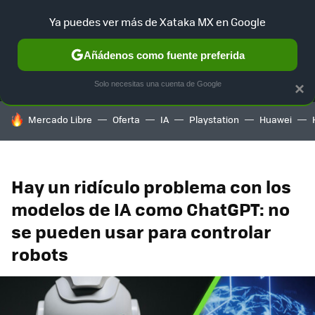
Ya puedes ver más de Xataka MX en Google
MENÚ
NUEVO
Añádenos como fuente preferida
SELECCIÓN
GAMING
HOME
AUTO
TERRITORIO SAM
Solo necesitas una cuenta de Google
×
HOY SE HABLA DE
Mercado Libre
Oferta
IA
Playstation
Huawei
Hay un ridículo problema con los
modelos de IA como ChatGPT: no
se pueden usar para controlar
robots