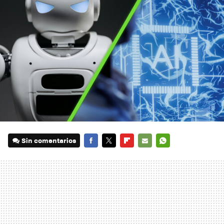
Sin comentarios
FACEBOOK
TWITTER
FLIPBOARD
E-
WHATSAPP
MAIL