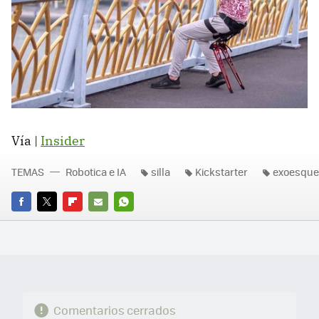
Vía |
Insider
TEMAS
Robotica e IA
silla
Kickstarter
exoesque
FACEBOOK
TWITTER
FLIPBOARD
E-
WHATSAPP
MAIL
Comentarios cerrados