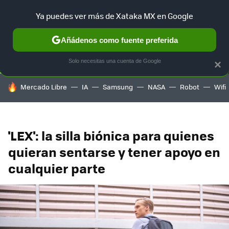
Ya puedes ver más de Xataka MX en Google
SELECCIÓN
GAMING
HOME
AUTO
TERRITORIO SAM
Añádenos como fuente preferida
Solo necesitas una cuenta de Google
×
HOY SE HABLA DE
Mercado Libre
IA
Samsung
NASA
Robot
Wifi
'LEX': la silla biónica para quienes
quieran sentarse y tener apoyo en
cualquier parte