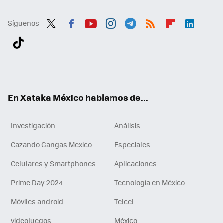
Síguenos
Twit
Fac
You
Inst
Tele
RSS
Flip
Link
ter
ebo
tub
agr
gra
boa
edI
Tikt
ok
e
am
m
rd
n
ok
En Xataka México hablamos de...
Investigación
Análisis
Cazando Gangas Mexico
Especiales
Celulares y Smartphones
Aplicaciones
Prime Day 2024
Tecnología en México
Móviles android
Telcel
videojuegos
México