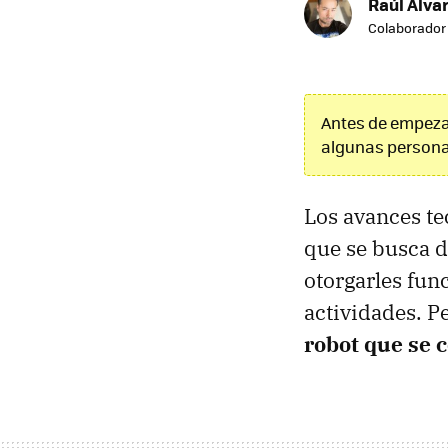
Raúl Álvar
Colaborador
Antes de empezar
algunas persona
Los avances te
que se busca d
otorgarles fun
actividades. P
robot que se c