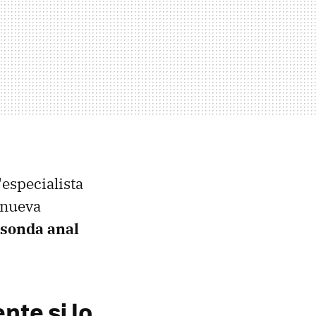
"especialista
 nueva
 sonda anal
.
nte si lo