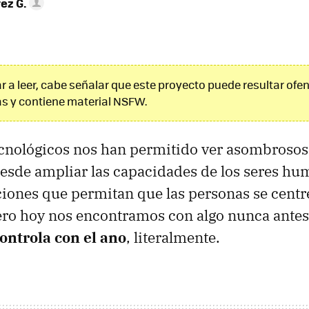
ez G.
 a leer, cabe señalar que este proyecto puede resultar ofe
s y contiene material NSFW.
cnológicos nos han permitido ver asombrosos 
esde ampliar las capacidades de los seres hu
ciones que permitan que las personas se centr
ero hoy nos encontramos con algo nunca antes
ontrola con el ano
, literalmente.