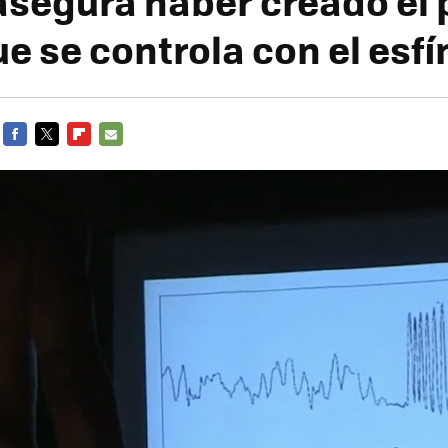
 asegura haber creado el 
e se controla con el esfí
FACEBOOK
TWITTER
FLIPBOARD
E-
MAIL