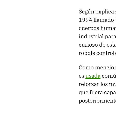
Según explica 
1994 llamado 
cuerpos human
industrial par
curioso de est
robots control
Como mencio
es
usada
común
reforzar los m
que fuera capa
posteriormente