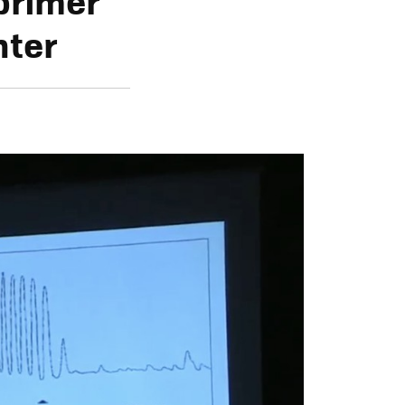
primer
nter