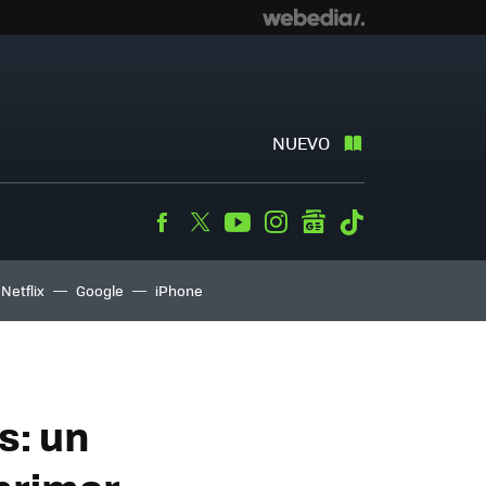
NUEVO
Facebook
Twitter
Youtube
Instagram
googlenews
Tiktok
Netflix
Google
iPhone
s: un