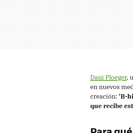
Dani Ploeger
, 
en nuevos med
creación:
'B-h
que recibe es
Para qué 