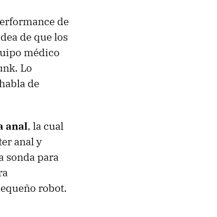
 performance de
idea de que los
quipo médico
unk. Lo
 habla de
a anal
, la cual
er anal y
ta sonda para
ra
pequeño robot.