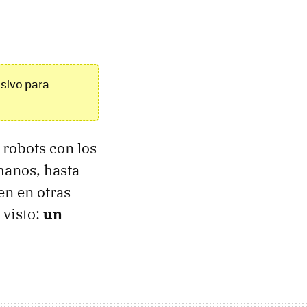
nsivo para
robots con los
manos, hasta
en en otras
 visto:
un