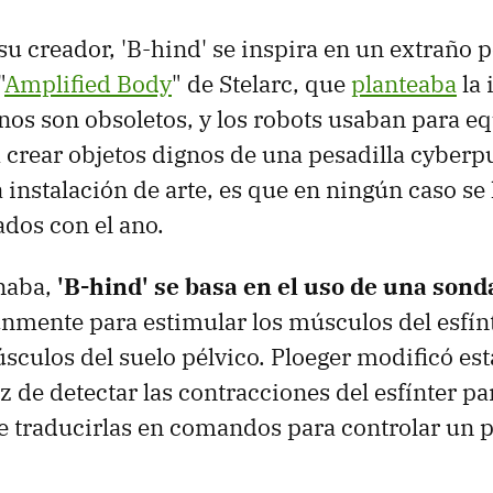
su creador, 'B-hind' se inspira en un extraño
"
Amplified Body
" de Stelarc, que
planteaba
la 
os son obsoletos, y los robots usaban para e
a crear objetos dignos de una pesadilla cyberp
a instalación de arte, es que en ningún caso se
ados con el ano.
naba,
'B-hind' se basa en el uso de una sond
mente para estimular los músculos del esfínt
úsculos del suelo pélvico. Ploeger modificó es
z de detectar las contracciones del esfínter pa
 traducirlas en comandos para controlar un 