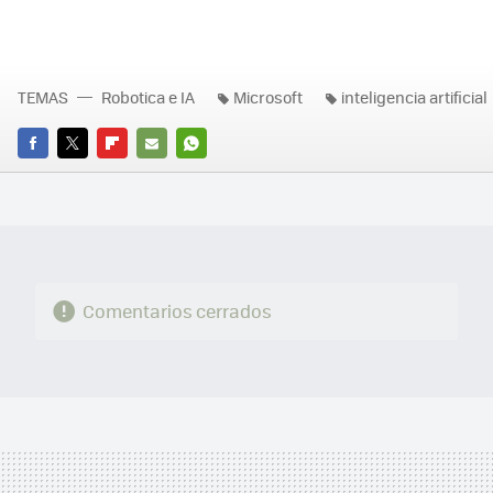
TEMAS
Robotica e IA
Microsoft
inteligencia artificial
FACEBOOK
TWITTER
FLIPBOARD
E-
WHATSAPP
MAIL
Comentarios cerrados