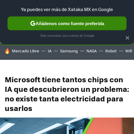
Ya puedes ver más de Xataka MX en Google
SELECCIÓN
GAMING
HOME
AUTO
TERRITORIO SAM
Añádenos como fuente preferida
Solo necesitas una cuenta de Google
×
HOY SE HABLA DE
Mercado Libre
IA
Samsung
NASA
Robot
Wifi
Microsoft tiene tantos chips con
IA que descubrieron un problema:
no existe tanta electricidad para
usarlos