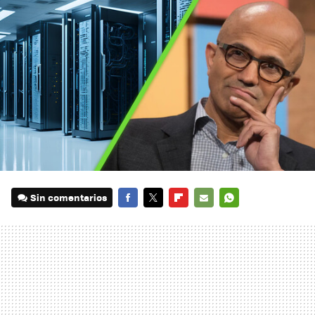
Sin comentarios
FACEBOOK
TWITTER
FLIPBOARD
E-
WHATSAPP
MAIL