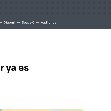
Xiaomi
SpaceX
Audífonos
r ya es