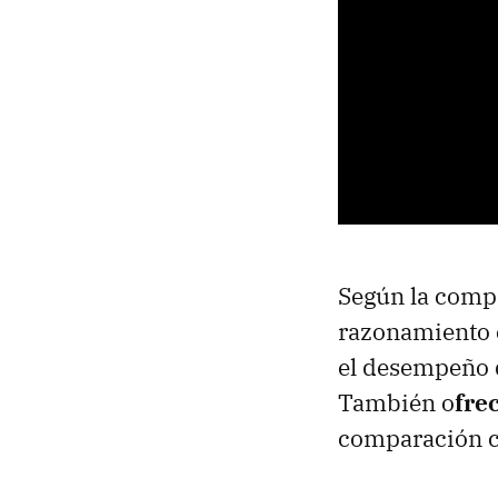
Según la compa
razonamiento 
el desempeño q
También o
fre
comparación co