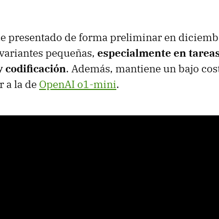
ue presentado de forma preliminar en diciemb
 variantes pequeñas,
especialmente en tareas
 codificación
. Además, mantiene un bajo cos
r a la de
OpenAI o1-mini
.