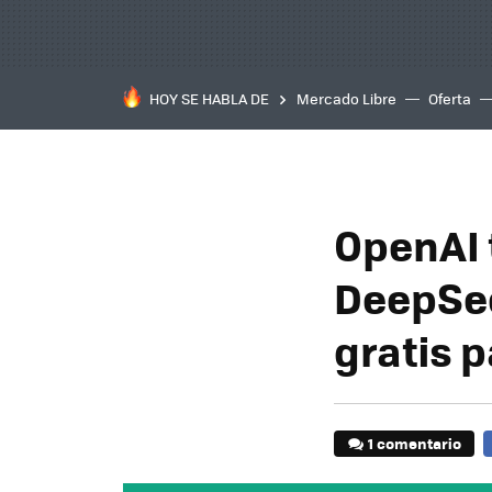
HOY SE HABLA DE
Mercado Libre
Oferta
OpenAI 
DeepSee
gratis 
1 comentario