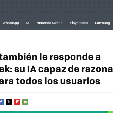
WhatsApp
IA
Nintendo Switch
Playstation
Samsung
también le responde a
k: su IA capaz de razona
para todos los usuarios
FACEBOOK
TWITTER
FLIPBOARD
E-