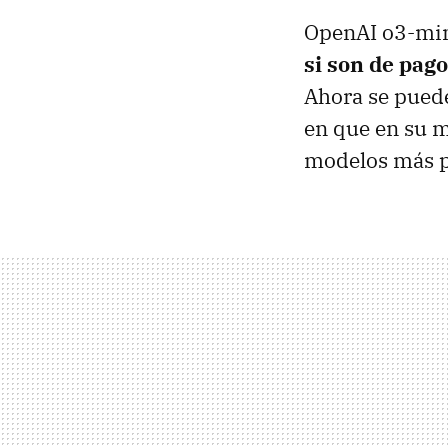
OpenAI o3-mi
si son de pago
Ahora se puede
en que en su 
modelos más po