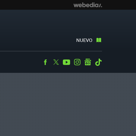
NUEVO
Facebook
Twitter
Youtube
Instagram
googlenews
Tiktok