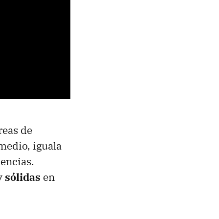
reas de
medio, iguala
encias.
y sólidas
en