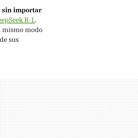
,
sin importar
eepSeek R-1
.
del mismo modo
de sus