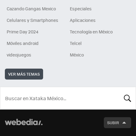
Cazando Gangas Mexico
Especiales
Celulares y Smartphones
Aplicaciones
Prime Day 2024
Tecnología en México
Móviles android
Telcel
videojuegos
México
VER MÁS TEMAS
BUSCA
SUBIR