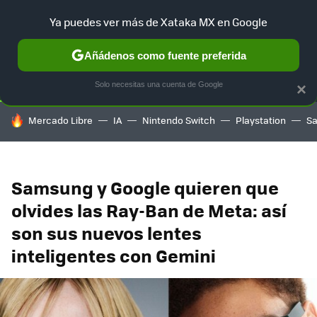
Ya puedes ver más de Xataka MX en Google
SELECCIÓN
GAMING
HOME
AUTO
TERRITORIO SAM
Añádenos como fuente preferida
Solo necesitas una cuenta de Google
×
HOY SE HABLA DE
Mercado Libre
IA
Nintendo Switch
Playstation
S
Samsung y Google quieren que
olvides las Ray-Ban de Meta: así
son sus nuevos lentes
inteligentes con Gemini