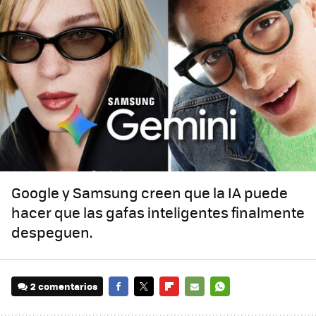
Google y Samsung creen que la IA puede
hacer que las gafas inteligentes finalmente
despeguen.
2 comentarios
FACEBOOK
TWITTER
FLIPBOARD
E-
WHATSAPP