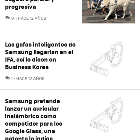
progresiva
COMENTARIOS
0
HACE 12 AÑOS
Las gafas inteligentes de
Samsung llegarían en el
IFA, así lo dicen en
Business Korea
COMENTARIOS
1
HACE 12 AÑOS
Samsung pretende
lanzar un auricular
inalámbrico como
competidor para los
Google Glass, una
patente lo indica