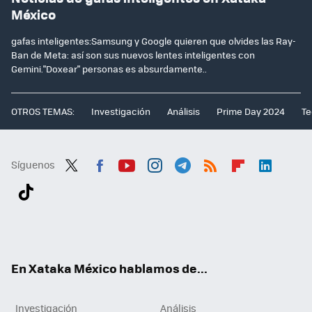
México
gafas inteligentes:Samsung y Google quieren que olvides las Ray-
Ban de Meta: así son sus nuevos lentes inteligentes con
Gemini."Doxear" personas es absurdamente..
OTROS TEMAS:
Investigación
Análisis
Prime Day 2024
Te
Síguenos
Twit
Fac
You
Inst
Tele
RSS
Flip
Link
ter
ebo
tub
agr
gra
boa
edI
Tikt
ok
e
am
m
rd
n
ok
En Xataka México hablamos de...
Investigación
Análisis