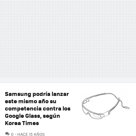
Samsung podría lanzar
este mismo año su
competencia contra los
Google Glass, según
Korea Times
COMENTARIOS
0
HACE 13 AÑOS