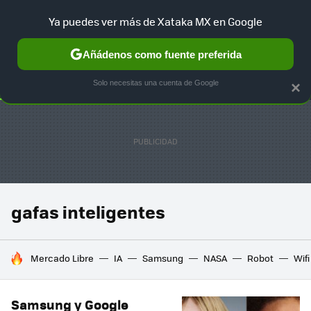
Ya puedes ver más de Xataka MX en Google
SELECCIÓN
GAMING
HOME
AUTO
TERRITORIO SAM
Añádenos como fuente preferida
Solo necesitas una cuenta de Google
×
gafas inteligentes
HOY SE HABLA DE
Mercado Libre
IA
Samsung
NASA
Robot
Wifi
Samsung y Google