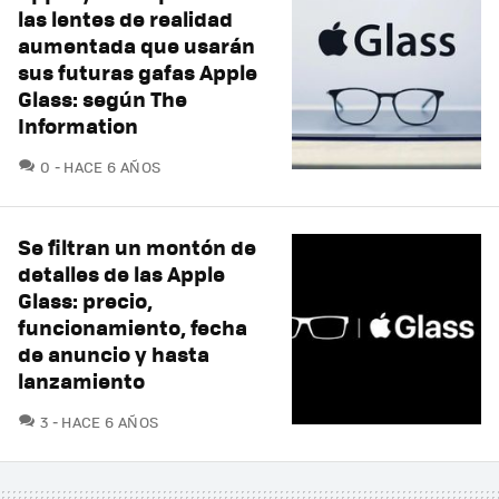
las lentes de realidad
aumentada que usarán
sus futuras gafas Apple
Glass: según The
Information
COMENTARIOS
0
HACE 6 AÑOS
Se filtran un montón de
detalles de las Apple
Glass: precio,
funcionamiento, fecha
de anuncio y hasta
lanzamiento
COMENTARIOS
3
HACE 6 AÑOS