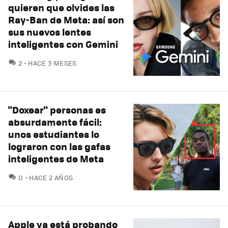
quieren que olvides las
Ray-Ban de Meta: así son
sus nuevos lentes
inteligentes con Gemini
COMENTARIOS
2
HACE 3 MESES
"Doxear" personas es
absurdamente fácil:
unos estudiantes lo
lograron con las gafas
inteligentes de Meta
COMENTARIOS
0
HACE 2 AÑOS
Apple ya está probando