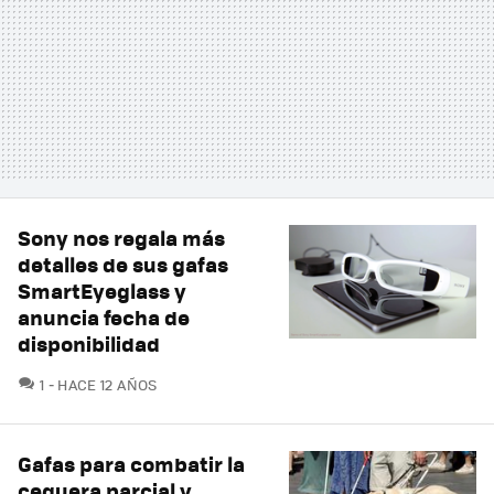
Sony nos regala más
detalles de sus gafas
SmartEyeglass y
anuncia fecha de
disponibilidad
COMENTARIOS
1
HACE 12 AÑOS
Gafas para combatir la
ceguera parcial y