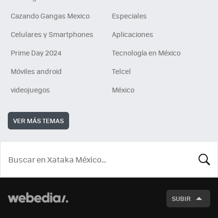
Cazando Gangas Mexico
Especiales
Celulares y Smartphones
Aplicaciones
Prime Day 2024
Tecnología en México
Móviles android
Telcel
videojuegos
México
VER MÁS TEMAS
BUSCA
SUBIR