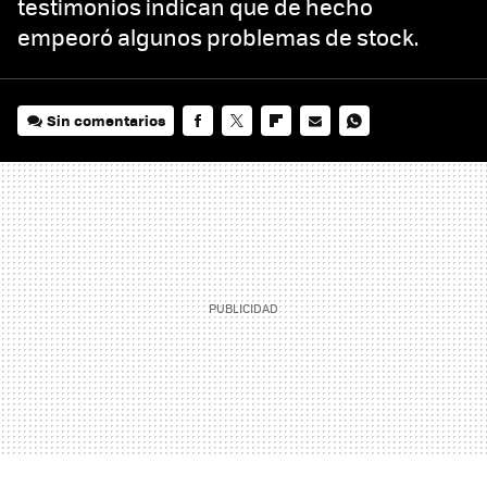
testimonios indican que de hecho
empeoró algunos problemas de stock.
Sin comentarios
FACEBOOK
TWITTER
FLIPBOARD
E-
WHATSAPP
MAIL