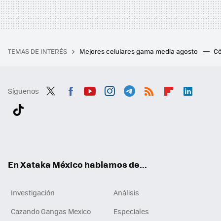
TEMAS DE INTERÉS
Mejores celulares gama media agosto
Có
Síguenos
Twit
Fac
You
Inst
Tele
RSS
Flip
Link
ter
ebo
tub
agr
gra
boa
edI
Tikt
ok
e
am
m
rd
n
ok
En Xataka México hablamos de...
Investigación
Análisis
Cazando Gangas Mexico
Especiales