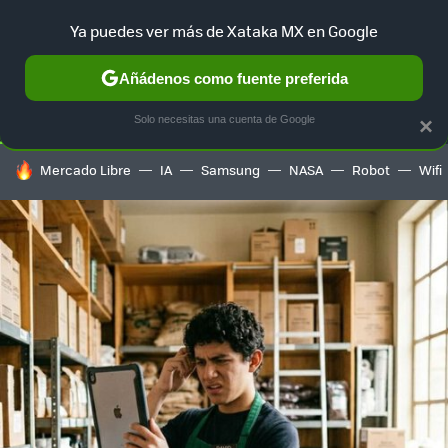
Ya puedes ver más de Xataka MX en Google
SELECCIÓN
GAMING
HOME
AUTO
TERRITORIO SAM
Añádenos como fuente preferida
Solo necesitas una cuenta de Google
×
HOY SE HABLA DE
Mercado Libre
IA
Samsung
NASA
Robot
Wifi