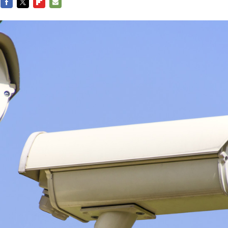
FACEBOOK
TWITTER
FLIPBOARD
E-
MAIL