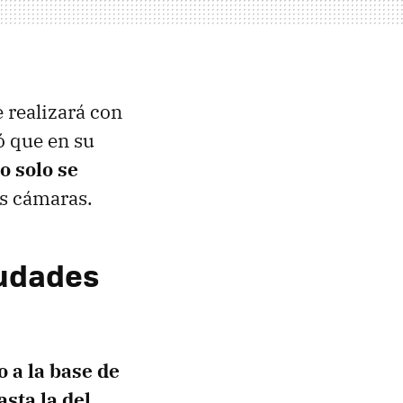
e realizará con
 que en su
o solo se
as cámaras.
iudades
 a la base de
asta la del