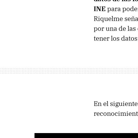
INE
para poder
Riquelme señal
por una de las
tener los dato
En el siguient
reconocimiento