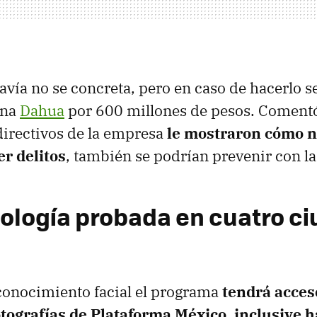
avía no se concreta, pero en caso de hacerlo s
ina
Dahua
por 600 millones de pesos. Comentó
 directivos de la empresa
le mostraron cómo n
er delitos
, también se podrían prevenir con l
ología probada en cuatro c
conocimiento facial el programa
tendrá acceso
otografías de Plataforma México, inclusive h