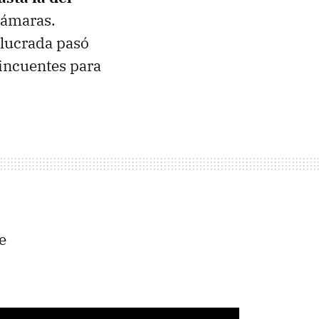
cámaras.
olucrada pasó
lincuentes para
e