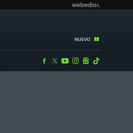
NUEVO
Facebook
Twitter
Youtube
Instagram
googlenews
Tiktok