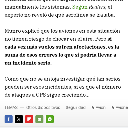
manualmente los sistemas.
Según
Reuters,
el
experto no reveló de qué aerolínea se trataba.
Munro explicó que los aviones en esta situación
no tienen riesgo de chocar en el aire. Pero
si
cada vez más vuelos sufren afectaciones, es la
suma de esos errores lo que sí podría llevar a
un incidente serio.
Como que no se antoja investigar qué tan serios
pueden ser esos incidentes, si es que el número
de ataques a GPS sigue creciendo…
TEMAS
Otros dispositivos
Seguridad
Avión
Avione
FACEBOOK
TWITTER
FLIPBOARD
E-
WHATSAPP