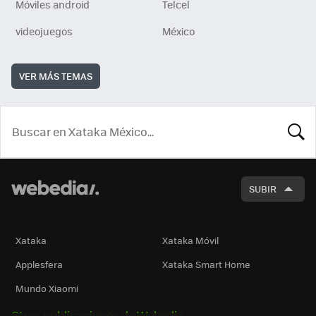
Móviles android
Telcel
videojuegos
México
VER MÁS TEMAS
BUSCA
SUBIR
Xataka
Xataka Móvil
Applesfera
Xataka Smart Home
Mundo Xiaomi
Otras publicaciones de Webedia