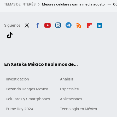
TEMAS DE INTERÉS
Mejores celulares gama media agosto
Có
Síguenos
Twit
Fac
You
Inst
Tele
RSS
Flip
Link
ter
ebo
tub
agr
gra
boa
edI
Tikt
ok
e
am
m
rd
n
ok
En Xataka México hablamos de...
Investigación
Análisis
Cazando Gangas Mexico
Especiales
Celulares y Smartphones
Aplicaciones
Prime Day 2024
Tecnología en México