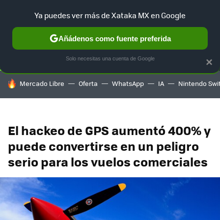
Ya puedes ver más de Xataka MX en Google
SELECCIÓN
GAMING
HOME
AUTO
TERRITORIO SAM
Añádenos como fuente preferida
Solo necesitas una cuenta de Google
×
HOY SE HABLA DE
Mercado Libre
Oferta
WhatsApp
IA
Nintendo Swi
El hackeo de GPS aumentó 400% y
puede convertirse en un peligro
serio para los vuelos comerciales