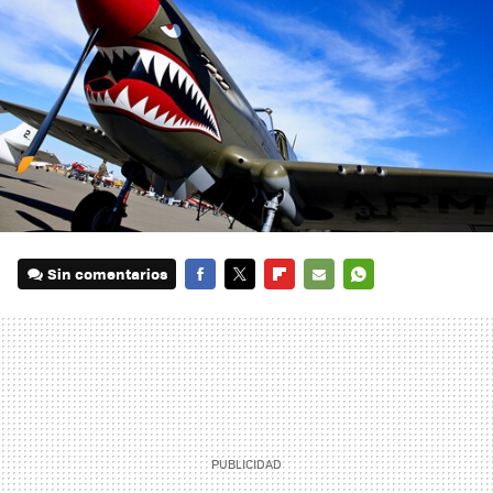
Sin comentarios
FACEBOOK
TWITTER
FLIPBOARD
E-
WHATSAPP
MAIL