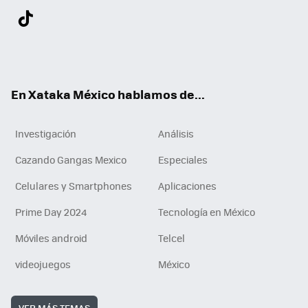
Twit
Fac
You
Inst
Tele
RSS
Flip
Link
ter
ebo
tub
agr
gra
boa
edI
Tikt
ok
e
am
m
rd
n
ok
En Xataka México hablamos de...
Investigación
Análisis
Cazando Gangas Mexico
Especiales
Celulares y Smartphones
Aplicaciones
Prime Day 2024
Tecnología en México
Móviles android
Telcel
videojuegos
México
VER MÁS TEMAS