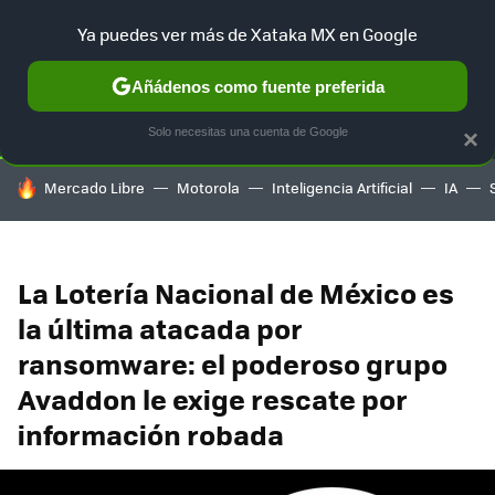
Ya puedes ver más de Xataka MX en Google
SELECCIÓN
GAMING
HOME
AUTO
TERRITORIO SAM
Añádenos como fuente preferida
Solo necesitas una cuenta de Google
×
HOY SE HABLA DE
Mercado Libre
Motorola
Inteligencia Artificial
IA
La Lotería Nacional de México es
la última atacada por
ransomware: el poderoso grupo
Avaddon le exige rescate por
información robada