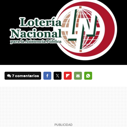
7 comentarios
FACEBOOK
TWITTER
FLIPBOARD
E-
WHATSAPP
MAIL