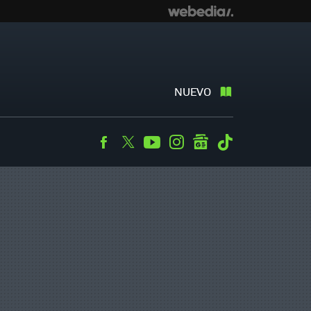
NUEVO
Facebook
Twitter
Youtube
Instagram
googlenews
Tiktok