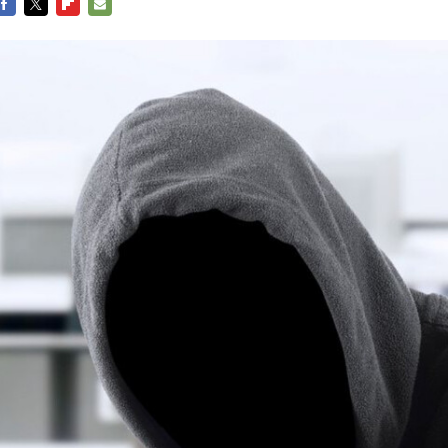
FACEBOOK
TWITTER
FLIPBOARD
E-
MAIL