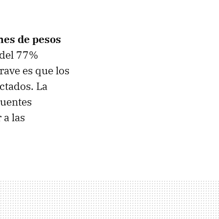
nes de pesos
 del 77%
rave es que los
ctados. La
cuentes
 a las