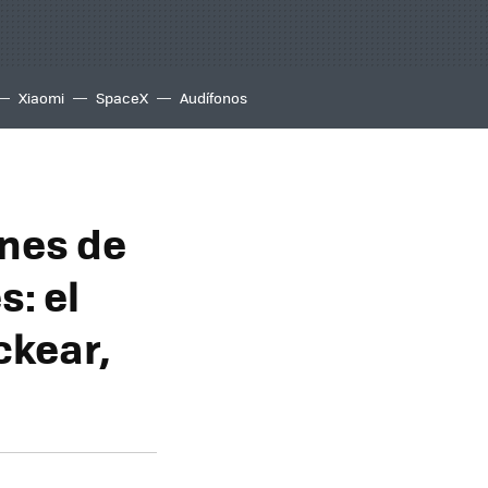
Xiaomi
SpaceX
Audífonos
ones de
s: el
ckear,