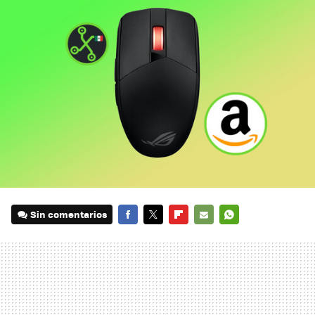
Sin comentarios
FACEBOOK
TWITTER
FLIPBOARD
E-
WHATSAPP
MAIL