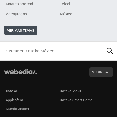
Móviles android
Telcel
videojuegos
México
VER MÁS TEMAS
BUSCA
SUBIR
Xataka
Xataka Móvil
Applesfera
Xataka Smart Home
Mundo Xiaomi