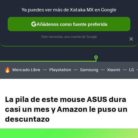
Ya puedes ver más de Xataka MX en Google
Añádenos como fuente preferida
OFERTAS
GUÍA DE COMPRAS
MERCADO LIBRE
AMAZON
Solo necesitas una cuenta de Google
×
HOY SE HABLA DE
Mercado Libre
Playstation
Samsung
Xiaomi
LG
La pila de este mouse ASUS dura
casi un mes y Amazon le puso un
descuntazo