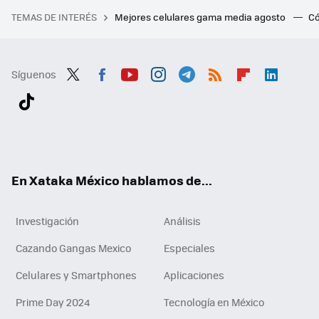
TEMAS DE INTERÉS
Mejores celulares gama media agosto
Có
Síguenos
Twit
Fac
You
Inst
Tele
RSS
Flip
Link
ter
ebo
tub
agr
gra
boa
edI
Tikt
ok
e
am
m
rd
n
ok
En Xataka México hablamos de...
Investigación
Análisis
Cazando Gangas Mexico
Especiales
Celulares y Smartphones
Aplicaciones
Prime Day 2024
Tecnología en México