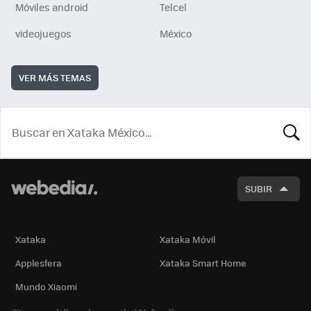
Móviles android
Telcel
videojuegos
México
VER MÁS TEMAS
BUSCA
SUBIR
Xataka
Xataka Móvil
Applesfera
Xataka Smart Home
Mundo Xiaomi