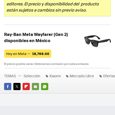
editores. El precio y disponibilidad del producto
están sujetos a cambios sin previo aviso.
Ray-Ban Meta Wayfarer (Gen 2)
disponibles en México
Hoy en Meta —
$
8,769.00
El precio podría variar. Obtenemos comisión por estos enlaces
TEMAS
Selección
Xiaomi
Mercado Libre
Oferta
FACEBOOK
TWITTER
FLIPBOARD
E-
WHATSAPP
MAIL