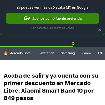
Ya puedes ver más de Xataka MX en Google
Añádenos como fuente preferida
OFERTAS
GUÍA DE COMPRAS
MERCADO LIBRE
AMAZON
Solo necesitas una cuenta de Google
×
HOY SE HABLA DE
Mercado Libre
Playstation
Samsung
Xiaomi
LG
Acaba de salir y ya cuenta con su
primer descuento en Mercado
Libre: Xiaomi Smart Band 10 por
849 pesos