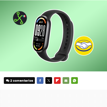
2 comentarios
FACEBOOK
TWITTER
FLIPBOARD
E-
WHATSAPP
MAIL