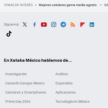
TEMAS DE INTERÉS
Mejores celulares gama media agosto
Có
Síguenos
Twit
Fac
You
Inst
Tele
RSS
Flip
Link
ter
ebo
tub
agr
gra
boa
edI
Tikt
ok
e
am
m
rd
n
ok
En Xataka México hablamos de...
Investigación
Análisis
Cazando Gangas Mexico
Especiales
Celulares y Smartphones
Aplicaciones
Prime Day 2024
Tecnología en México