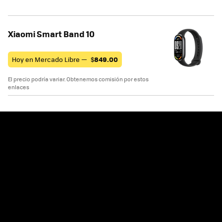
Xiaomi Smart Band 10
Hoy en Mercado Libre —
$
849.00
El precio podría variar. Obtenemos comisión por estos
enlaces