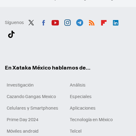
Síguenos
Twit
Fac
You
Inst
Tele
RSS
Flip
Link
ter
ebo
tub
agr
gra
boa
edI
Tikt
ok
e
am
m
rd
n
ok
En Xataka México hablamos de...
Investigación
Análisis
Cazando Gangas Mexico
Especiales
Celulares y Smartphones
Aplicaciones
Prime Day 2024
Tecnología en México
Móviles android
Telcel