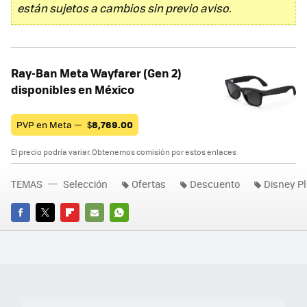
están sujetos a cambios sin previo aviso.
Ray-Ban Meta Wayfarer (Gen 2)
disponibles en México
PVP en Meta —
$
8,769.00
El precio podría variar. Obtenemos comisión por estos enlaces
TEMAS
Selección
Ofertas
Descuento
Disney P
FACEBOOK
TWITTER
FLIPBOARD
E-
WHATSAPP
MAIL