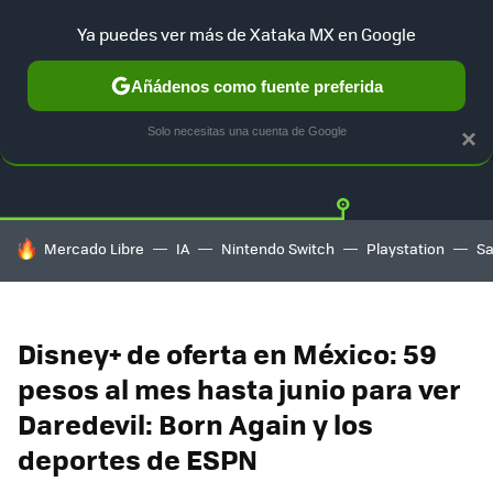
Ya puedes ver más de Xataka MX en Google
Añádenos como fuente preferida
OFERTAS
GUÍA DE COMPRAS
MERCADO LIBRE
AMAZON
Solo necesitas una cuenta de Google
×
HOY SE HABLA DE
Mercado Libre
IA
Nintendo Switch
Playstation
S
Disney+ de oferta en México: 59
pesos al mes hasta junio para ver
Daredevil: Born Again y los
deportes de ESPN