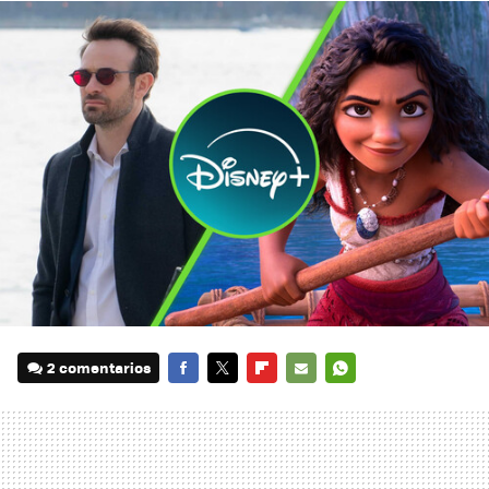
2 comentarios
FACEBOOK
TWITTER
FLIPBOARD
E-
WHATSAPP
MAIL