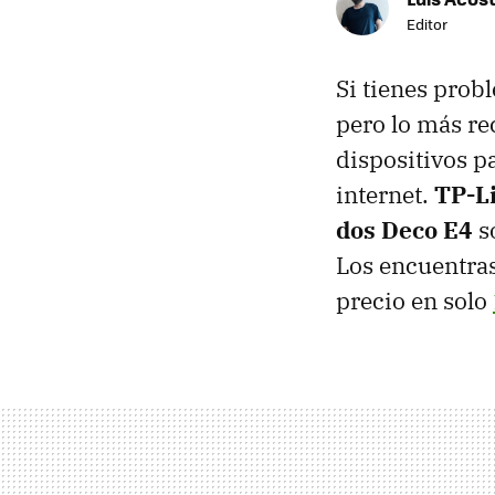
Editor
Si tienes prob
pero lo más r
dispositivos p
internet.
TP-L
dos Deco E4
so
Los encuentra
precio en solo