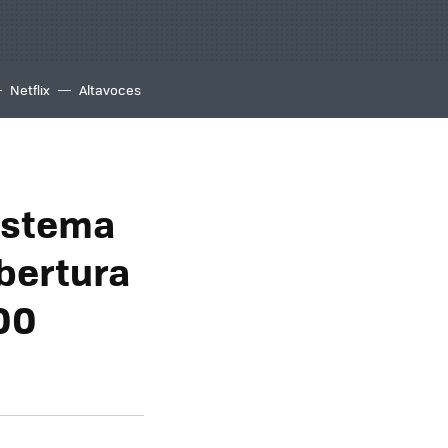
Netflix
Altavoces
sistema
bertura
00