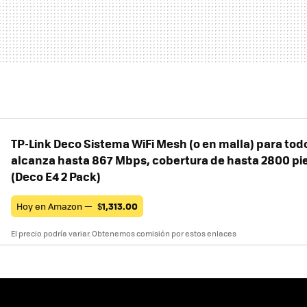
TP-Link Deco Sistema WiFi Mesh (o en malla) para todo
alcanza hasta 867 Mbps, cobertura de hasta 2800 pi
(Deco E4 2 Pack)
Hoy en Amazon —
$
1,313.00
El precio podría variar. Obtenemos comisión por estos enlaces