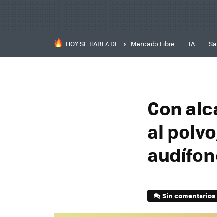
HOY SE HABLA DE
Mercado Libre
IA
Sa
Con alc
al polv
audífon
Sin comentarios