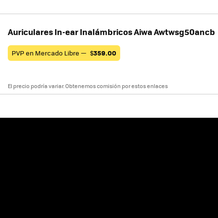
Auriculares In-ear Inalámbricos Aiwa Awtwsg50ancb
PVP en Mercado Libre —
$
359.00
El precio podría variar. Obtenemos comisión por estos enlaces