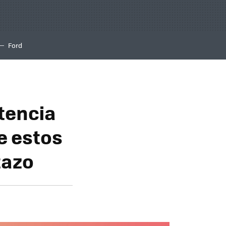
Ford
tencia
e estos
tazo