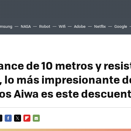
msung
NASA
Robot
Wifi
Adobe
Netflix
Google
ance de 10 metros y resis
o, lo más impresionante d
os Aiwa es este descuen
FACEBOOK
TWITTER
FLIPBOARD
E-