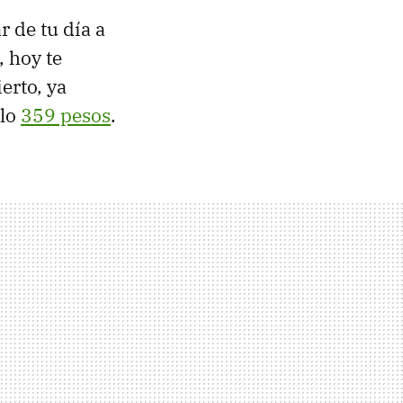
r de tu día a
, hoy te
erto, ya
olo
359 pesos
.