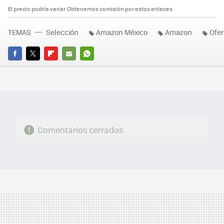
El precio podría variar. Obtenemos comisión por estos enlaces
TEMAS
Selección
Amazon México
Amazon
Ofer
FACEBOOK
TWITTER
FLIPBOARD
E-
WHATSAPP
MAIL
Comentarios cerrados