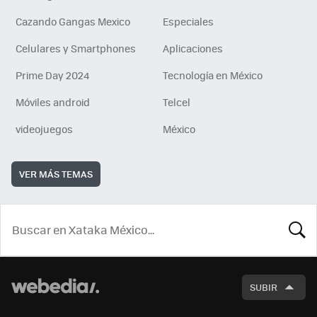
Cazando Gangas Mexico
Especiales
Celulares y Smartphones
Aplicaciones
Prime Day 2024
Tecnología en México
Móviles android
Telcel
videojuegos
México
VER MÁS TEMAS
BUSCA
SUBIR