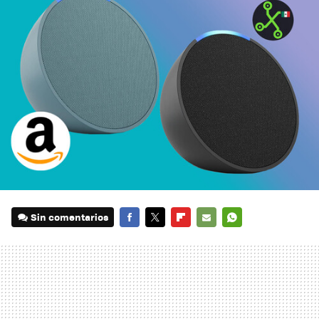
Sin comentarios
FACEBOOK
TWITTER
FLIPBOARD
E-
WHATSAPP
MAIL