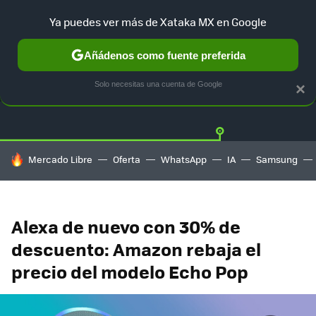
Ya puedes ver más de Xataka MX en Google
Añádenos como fuente preferida
OFERTAS
GUÍA DE COMPRAS
MERCADO LIBRE
AMAZON
Solo necesitas una cuenta de Google
×
HOY SE HABLA DE
Mercado Libre
Oferta
WhatsApp
IA
Samsung
Alexa de nuevo con 30% de
descuento: Amazon rebaja el
precio del modelo Echo Pop