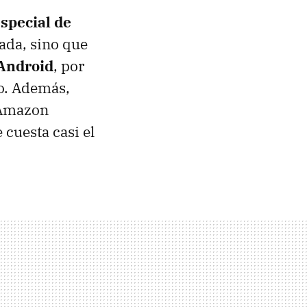
especial de
zada, sino que
 Android
, por
lo. Además,
 Amazon
 cuesta casi el