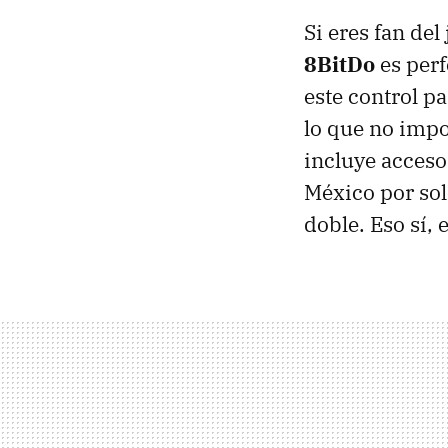
Si eres fan del
8BitDo
es perf
este control p
lo que no impo
incluye acceso
México por so
doble. Eso sí, 