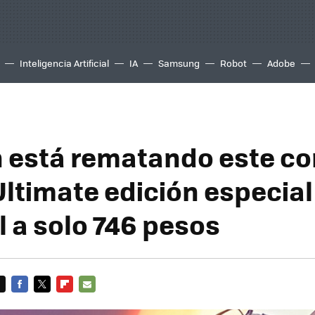
Inteligencia Artificial
IA
Samsung
Robot
Adobe
está rematando este co
Ultimate edición especial
l a solo 746 pesos
FACEBOOK
TWITTER
FLIPBOARD
E-