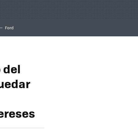
Ford
 del
uedar
ereses