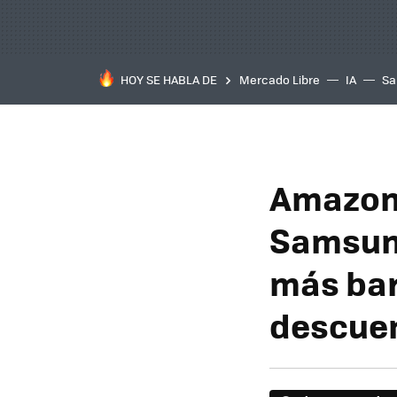
HOY SE HABLA DE
Mercado Libre
IA
Sa
Amazon 
Samsung
más bar
descuen