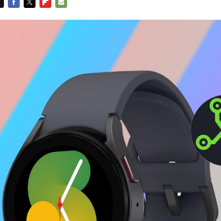
FACEBOOK
TWITTER
FLIPBOARD
E-
MAIL