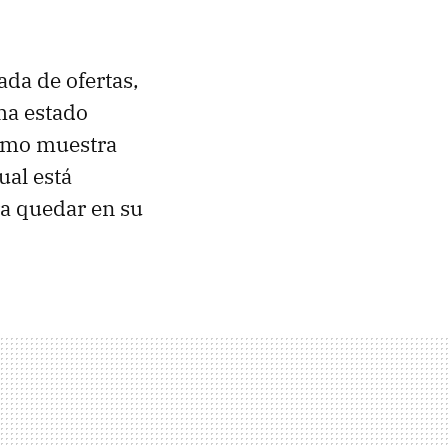
da de ofertas,
ha estado
como muestra
cual está
ra quedar en su