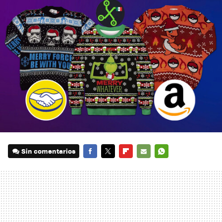
Sin comentarios
FACEBOOK
TWITTER
FLIPBOARD
E-
WHATSAPP
MAIL