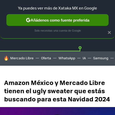
Ya puedes ver más de Xataka MX en Google
Añádenos como fuente preferida
OFERTAS
GUÍA DE COMPRAS
MERCADO LIBRE
AMAZON
Solo necesitas una cuenta de Google
×
HOY SE HABLA DE
Mercado Libre
Oferta
WhatsApp
IA
Samsung
Amazon México y Mercado Libre
tienen el ugly sweater que estás
buscando para esta Navidad 2024