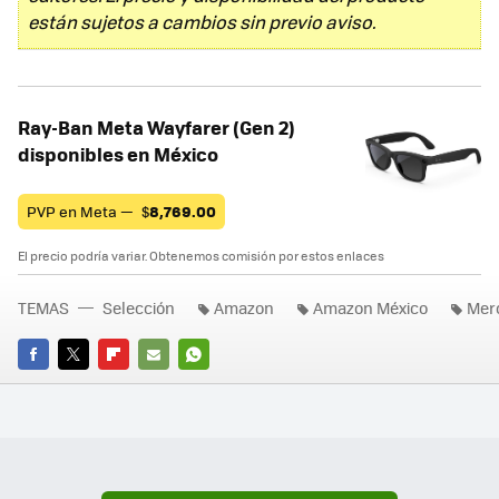
están sujetos a cambios sin previo aviso.
Ray-Ban Meta Wayfarer (Gen 2)
disponibles en México
PVP en Meta —
$
8,769.00
El precio podría variar. Obtenemos comisión por estos enlaces
TEMAS
Selección
Amazon
Amazon México
Mer
FACEBOOK
TWITTER
FLIPBOARD
E-
WHATSAPP
MAIL