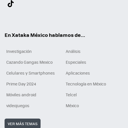
Twit
Fac
You
Inst
Tele
RSS
Flip
Link
ter
ebo
tub
agr
gra
boa
edI
Tikt
ok
e
am
m
rd
n
ok
En Xataka México hablamos de...
Investigación
Análisis
Cazando Gangas Mexico
Especiales
Celulares y Smartphones
Aplicaciones
Prime Day 2024
Tecnología en México
Móviles android
Telcel
videojuegos
México
VER MÁS TEMAS