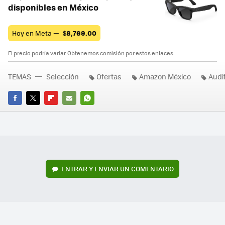
disponibles en México
Hoy en Meta —
$
8,769.00
El precio podría variar. Obtenemos comisión por estos enlaces
TEMAS
Selección
Ofertas
Amazon México
Audi
FACEBOOK
TWITTER
FLIPBOARD
E-
WHATSAPP
MAIL
ENTRAR Y ENVIAR UN COMENTARIO