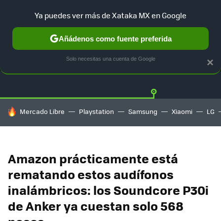
Ya puedes ver más de Xataka MX en Google
Añádenos como fuente preferida
OFERTAS
GUÍA DE COMPRAS
MERCADO LIBRE
AMAZON
Solo necesitas una cuenta de Google
×
HOY SE HABLA DE
Mercado Libre
Playstation
Samsung
Xiaomi
LG
Amazon prácticamente está
rematando estos audífonos
inalámbricos: los Soundcore P30i
de Anker ya cuestan solo 568