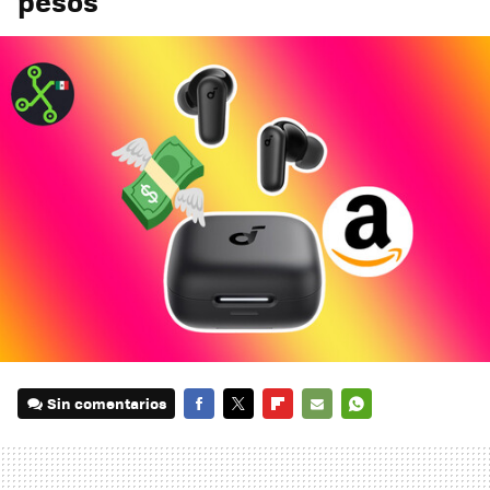
pesos
Sin comentarios
FACEBOOK
TWITTER
FLIPBOARD
E-
WHATSAPP
MAIL