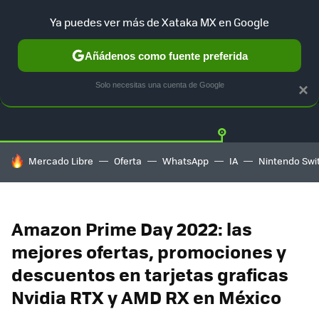
Ya puedes ver más de Xataka MX en Google
Añádenos como fuente preferida
OFERTAS
GUÍA DE COMPRAS
MERCADO LIBRE
AMAZON
Solo necesitas una cuenta de Google
×
HOY SE HABLA DE
Mercado Libre
Oferta
WhatsApp
IA
Nintendo Swi
Amazon Prime Day 2022: las
mejores ofertas, promociones y
descuentos en tarjetas graficas
Nvidia RTX y AMD RX en México