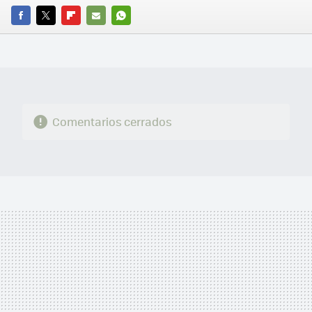
FACEBOOK
TWITTER
FLIPBOARD
E-
WHATSAPP
MAIL
Comentarios cerrados