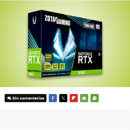
Sin comentarios
FACEBOOK
TWITTER
FLIPBOARD
E-
WHATSAPP
MAIL