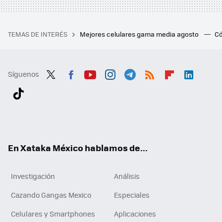
TEMAS DE INTERÉS
Mejores celulares gama media agosto
Có
Síguenos
Twit
Fac
You
Inst
Tele
RSS
Flip
Link
ter
ebo
tub
agr
gra
boa
edI
Tikt
ok
e
am
m
rd
n
ok
En Xataka México hablamos de...
Investigación
Análisis
Cazando Gangas Mexico
Especiales
Celulares y Smartphones
Aplicaciones