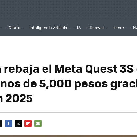
Oferta
Inteligencia Artificial
IA
Huawei
Honor
N
rebaja el Meta Quest 3S 
nos de 5,000 pesos graci
n 2025
FACEBOOK
TWITTER
FLIPBOARD
E-