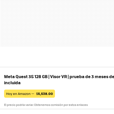
Meta Quest 3S 128 GB | Visor VR | prueba de 3 meses d
incluida
Hoy en Amazon —
$
5,538.00
El precio podría variar. Obtenemos comisión por estos enlaces