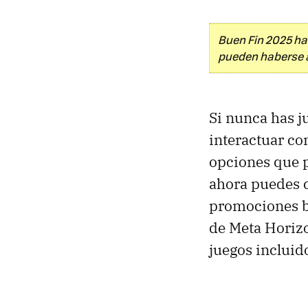
Buen Fin 2025 ha
pueden haberse 
Si nunca has 
interactuar con
opciones que p
ahora puedes 
promociones b
de Meta Horizo
juegos incluid