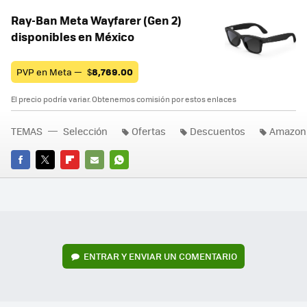
Ray-Ban Meta Wayfarer (Gen 2)
disponibles en México
PVP en Meta —
$
8,769.00
El precio podría variar. Obtenemos comisión por estos enlaces
TEMAS
Selección
Ofertas
Descuentos
Amazon
FACEBOOK
TWITTER
FLIPBOARD
E-
WHATSAPP
MAIL
ENTRAR Y ENVIAR UN COMENTARIO