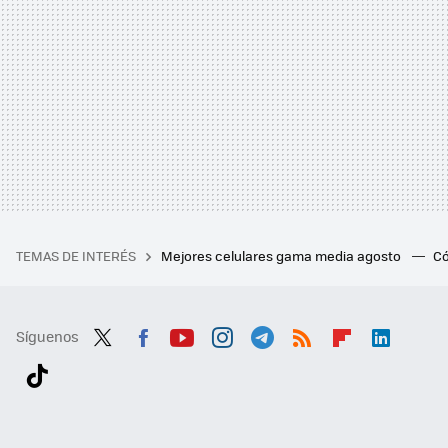
TEMAS DE INTERÉS
Mejores celulares gama media agosto
Có
Síguenos
Twit
Fac
You
Inst
Tele
RSS
Flip
Link
ter
ebo
tub
agr
gra
boa
edI
Tikt
ok
e
am
m
rd
n
ok