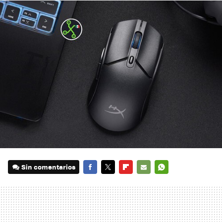
Sin comentarios
FACEBOOK
TWITTER
FLIPBOARD
E-
WHATSAPP
MAIL