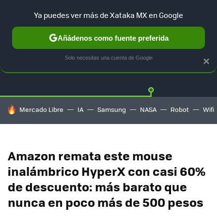
Ya puedes ver más de Xataka MX en Google
Añádenos como fuente preferida
OFERTAS
GUÍA DE COMPRAS
MERCADO LIBRE
AMAZON
Solo necesitas una cuenta de Google
×
HOY SE HABLA DE
Mercado Libre
IA
Samsung
NASA
Robot
Wifi
Amazon remata este mouse
inalámbrico HyperX con casi 60%
de descuento: más barato que
nunca en poco más de 500 pesos