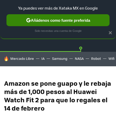
Ya puedes ver más de Xataka MX en Google
Añádenos como fuente preferida
OFERTAS
GUÍA DE COMPRAS
MERCADO LIBRE
AMAZON
Solo necesitas una cuenta de Google
×
HOY SE HABLA DE
Mercado Libre
IA
Samsung
NASA
Robot
Wifi
Amazon se pone guapo y le rebaja
más de 1,000 pesos al Huawei
Watch Fit 2 para que lo regales el
14 de febrero