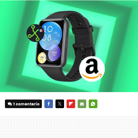
1 comentario
FACEBOOK
TWITTER
FLIPBOARD
E-
WHATSAPP
MAIL