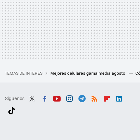
TEMAS DE INTERÉS
Mejores celulares gama media agosto
Có
Síguenos
Twit
Fac
You
Inst
Tele
RSS
Flip
Link
ter
ebo
tub
agr
gra
boa
edI
Tikt
ok
e
am
m
rd
n
ok