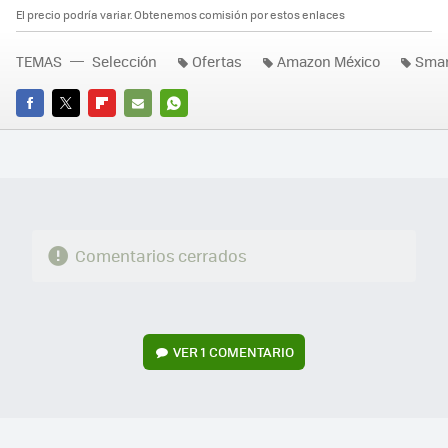
El precio podría variar. Obtenemos comisión por estos enlaces
TEMAS
Selección
Ofertas
Amazon México
Smar
FACEBOOK
TWITTER
FLIPBOARD
E-
WHATSAPP
MAIL
Comentarios cerrados
VER
1 COMENTARIO