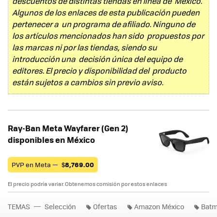
descuentos de distintas tiendas en línea de México.
Algunos de los enlaces de esta publicación pueden
pertenecer a un programa de afiliado. Ninguno de
los artículos mencionados han sido propuestos por
las marcas ni por las tiendas, siendo su
introducción una decisión única del equipo de
editores. El precio y disponibilidad del producto
están sujetos a cambios sin previo aviso.
Ray-Ban Meta Wayfarer (Gen 2)
disponibles en México
PVP en Meta —
$
8,769.00
El precio podría variar. Obtenemos comisión por estos enlaces
TEMAS
Selección
Ofertas
Amazon México
Bat