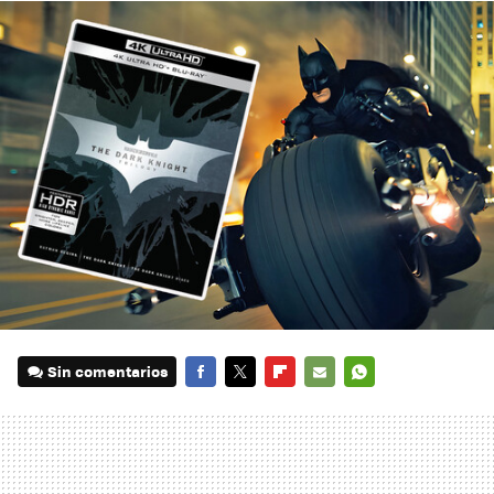
Sin comentarios
FACEBOOK
TWITTER
FLIPBOARD
E-
WHATSAPP
MAIL