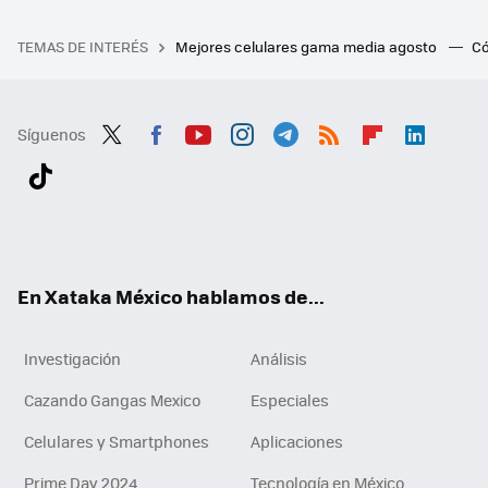
TEMAS DE INTERÉS
Mejores celulares gama media agosto
Có
Síguenos
Twit
Fac
You
Inst
Tele
RSS
Flip
Link
ter
ebo
tub
agr
gra
boa
edI
Tikt
ok
e
am
m
rd
n
ok
En Xataka México hablamos de...
Investigación
Análisis
Cazando Gangas Mexico
Especiales
Celulares y Smartphones
Aplicaciones
Prime Day 2024
Tecnología en México