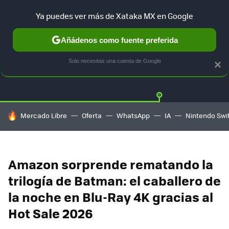
Ya puedes ver más de Xataka MX en Google
Añádenos como fuente preferida
OFERTAS
GUÍA DE COMPRAS
MERCADO LIBRE
AMAZON
Solo necesitas una cuenta de Google
×
HOY SE HABLA DE
Mercado Libre
Oferta
WhatsApp
IA
Nintendo Swi
Amazon sorprende rematando la
trilogía de Batman: el caballero de
la noche en Blu-Ray 4K gracias al
Hot Sale 2026