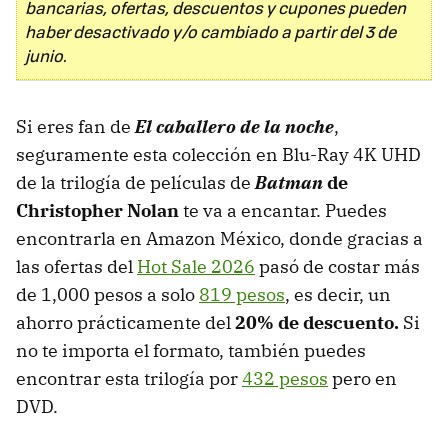
bancarias, ofertas, descuentos y cupones pueden
haber desactivado y/o cambiado a partir del 3 de
junio.
Si eres fan de
El
caballero de la noche
,
seguramente esta colección en Blu-Ray 4K UHD
de la trilogía de películas de
Batman
de
Christopher Nolan
te va a encantar. Puedes
encontrarla en Amazon México, donde gracias a
las ofertas del
Hot Sale 2026
pasó de costar más
de 1,000 pesos a solo
819 pesos
, es decir, un
ahorro prácticamente del
20% de descuento.
Si
no te importa el formato, también puedes
encontrar esta trilogía por
432 pesos
pero en
DVD.