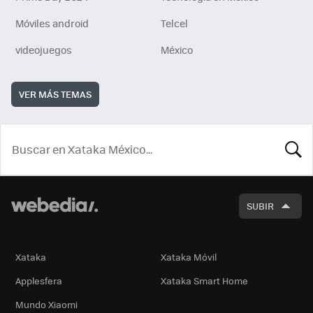
Móviles android
Telcel
videojuegos
México
VER MÁS TEMAS
BUSCA
SUBIR
Xataka
Xataka Móvil
Applesfera
Xataka Smart Home
Mundo Xiaomi