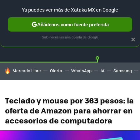
Ya puedes ver más de Xataka MX en Google
Añádenos como fuente preferida
OFERTAS
GUÍA DE COMPRAS
MERCADO LIBRE
AMAZON
Solo necesitas una cuenta de Google
×
HOY SE HABLA DE
Mercado Libre
Oferta
WhatsApp
IA
Samsung
Teclado y mouse por 363 pesos: la
oferta de Amazon para ahorrar en
accesorios de computadora