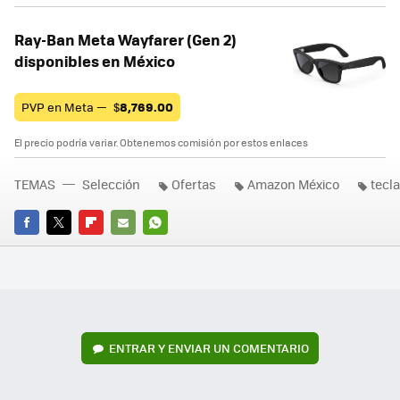
Ray-Ban Meta Wayfarer (Gen 2)
disponibles en México
PVP en Meta —
$
8,769.00
El precio podría variar. Obtenemos comisión por estos enlaces
TEMAS
Selección
Ofertas
Amazon México
tecl
FACEBOOK
TWITTER
FLIPBOARD
E-
WHATSAPP
MAIL
ENTRAR Y ENVIAR UN COMENTARIO