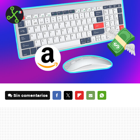
Sin comentarios
FACEBOOK
TWITTER
FLIPBOARD
E-
WHATSAPP
MAIL