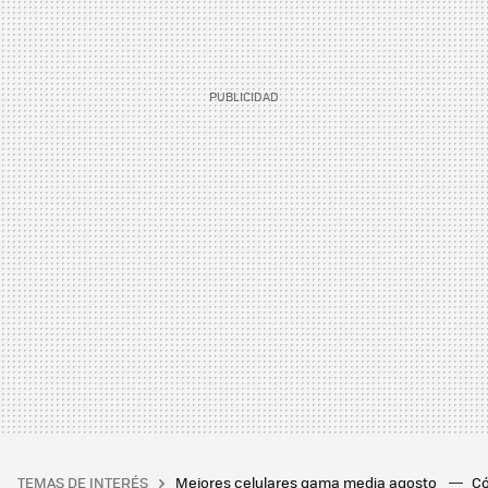
TEMAS DE INTERÉS
Mejores celulares gama media agosto
Có