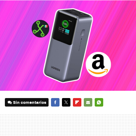
Sin comentarios
FACEBOOK
TWITTER
FLIPBOARD
E-
WHATSAPP
MAIL