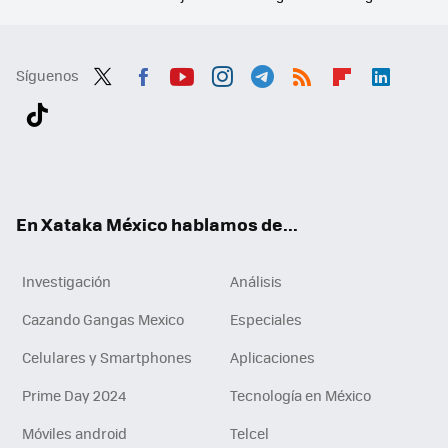
Síguenos
Twit
Fac
You
Inst
Tele
RSS
Flip
Link
ter
ebo
tub
agr
gra
boa
edI
Tikt
ok
e
am
m
rd
n
ok
En Xataka México hablamos de...
Investigación
Análisis
Cazando Gangas Mexico
Especiales
Celulares y Smartphones
Aplicaciones
Prime Day 2024
Tecnología en México
Móviles android
Telcel