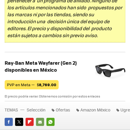
pertenecer a un programa de afiliado. Ninguno de
los artículos mencionados han sido propuestos por
las marcas ni por las tiendas, siendo su
introducción una decisión única del equipo de
editores. El precio y disponibilidad del producto
están sujetos a cambios sin previo aviso.
Ray-Ban Meta Wayfarer (Gen 2)
disponibles en México
PVP en Meta —
$
8,769.00
El precio podría variar. Obtenemos comisión por estos enlaces
TEMAS
Selección
Ofertas
Amazon México
Ugr
FACEBOOK
TWITTER
FLIPBOARD
E-
WHATSAPP