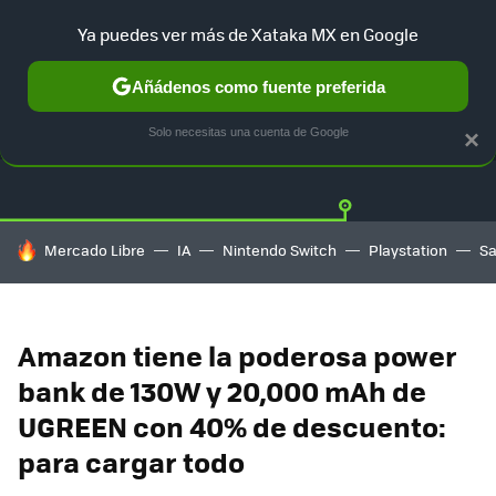
Ya puedes ver más de Xataka MX en Google
Añádenos como fuente preferida
OFERTAS
GUÍA DE COMPRAS
MERCADO LIBRE
AMAZON
Solo necesitas una cuenta de Google
×
HOY SE HABLA DE
Mercado Libre
IA
Nintendo Switch
Playstation
S
Amazon tiene la poderosa power
bank de 130W y 20,000 mAh de
UGREEN con 40% de descuento:
para cargar todo