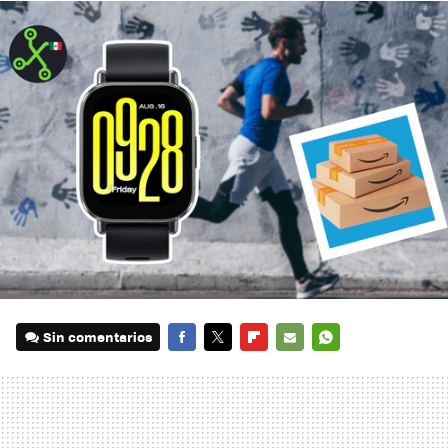
Sin comentarios
FACEBOOK
TWITTER
FLIPBOARD
E-
WHATSAPP
MAIL