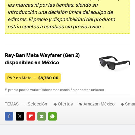
las marcas ni por las tiendas, siendo su
introducción una decisión única del equipo de
editores. El precio y disponibilidad del producto
están sujetos a cambios sin previo aviso.
Ray-Ban Meta Wayfarer (Gen 2)
disponibles en México
PVP en Meta —
$
8,769.00
El precio podría variar. Obtenemos comisión por estos enlaces
TEMAS
Selección
Ofertas
Amazon México
Smar
FACEBOOK
TWITTER
FLIPBOARD
E-
WHATSAPP
MAIL