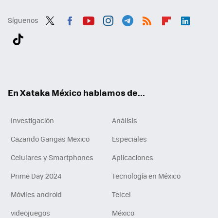
Síguenos
Twit
Fac
You
Inst
Tele
RSS
Flip
Link
ter
ebo
tub
agr
gra
boa
edI
Tikt
ok
e
am
m
rd
n
ok
En Xataka México hablamos de...
Investigación
Análisis
Cazando Gangas Mexico
Especiales
Celulares y Smartphones
Aplicaciones
Prime Day 2024
Tecnología en México
Móviles android
Telcel
videojuegos
México