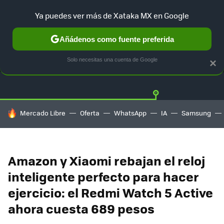
Ya puedes ver más de Xataka MX en Google
Añádenos como fuente preferida
OFERTAS
GUÍA DE COMPRAS
MERCADO LIBRE
AMAZON
Solo necesitas una cuenta de Google
×
HOY SE HABLA DE
Mercado Libre
Oferta
WhatsApp
IA
Samsung
Amazon y Xiaomi rebajan el reloj
inteligente perfecto para hacer
ejercicio: el Redmi Watch 5 Active
ahora cuesta 689 pesos