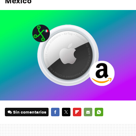
México
Sin comentarios
FACEBOOK
TWITTER
FLIPBOARD
E-
WHATSAPP
MAIL