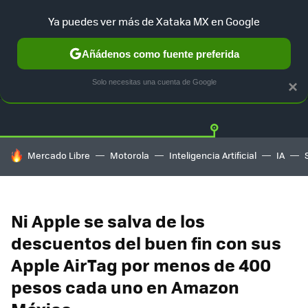
Ya puedes ver más de Xataka MX en Google
Añádenos como fuente preferida
OFERTAS
GUÍA DE COMPRAS
MERCADO LIBRE
AMAZON
Solo necesitas una cuenta de Google
×
HOY SE HABLA DE
Mercado Libre
Motorola
Inteligencia Artificial
IA
Ni Apple se salva de los
descuentos del buen fin con sus
Apple AirTag por menos de 400
pesos cada uno en Amazon