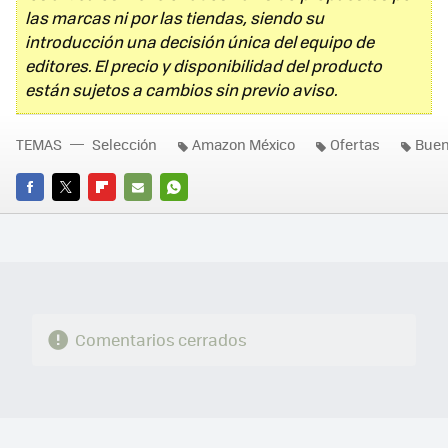
las marcas ni por las tiendas, siendo su
introducción una decisión única del equipo de
editores. El precio y disponibilidad del producto
están sujetos a cambios sin previo aviso.
TEMAS
Selección
Amazon México
Ofertas
Buen
FACEBOOK
TWITTER
FLIPBOARD
E-
WHATSAPP
MAIL
Comentarios cerrados