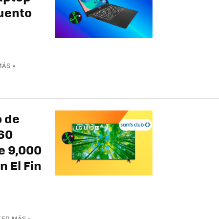
uento
MÁS »
o de
 60
e 9,000
n El Fin
EER MÁS »