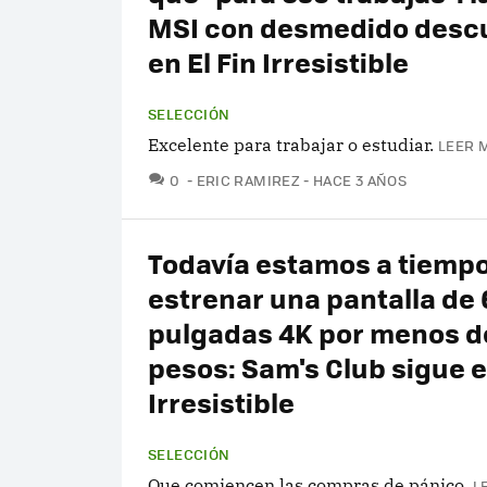
MSI con desmedido desc
en El Fin Irresistible
SELECCIÓN
Excelente para trabajar o estudiar.
LEER 
COMENTARIOS
0
ERIC RAMIREZ
HACE 3 AÑOS
Todavía estamos a tiemp
estrenar una pantalla de
pulgadas 4K por menos d
pesos: Sam's Club sigue e
Irresistible
SELECCIÓN
Que comiencen las compras de pánico.
L