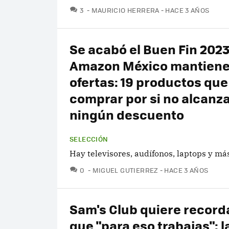
COMENTARIOS
3
MAURICIO HERRERA
HACE 3 AÑOS
Se acabó el Buen Fin 202
Amazon México mantiene
ofertas: 19 productos qu
comprar por si no alcanz
ningún descuento
SELECCIÓN
Hay televisores, audífonos, laptops y má
COMENTARIOS
0
MIGUEL GUTIERREZ
HACE 3 AÑOS
Sam's Club quiere record
que "para eso trabajas": 