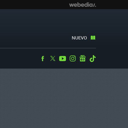
NUEVO
Facebook
Twitter
Youtube
Instagram
googlenews
Tiktok