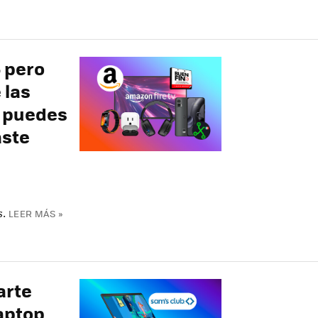
3 pero
 las
e puedes
aste
s.
LEER MÁS »
arte
laptop