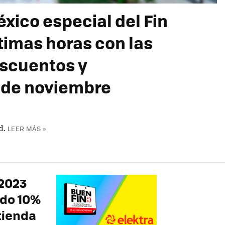
ico especial del Fin
ltimas horas con las
escuentos y
 de noviembre
d.
LEER MÁS »
 2023
ndo 10%
tienda