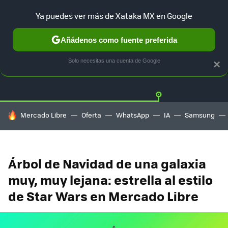
Ya puedes ver más de Xataka MX en Google
Añádenos como fuente preferida
OFERTAS
GUÍA DE COMPRAS
MERCADO LIBRE
AMAZON
Solo necesitas una cuenta de Google
×
HOY SE HABLA DE
Mercado Libre
Oferta
WhatsApp
IA
Samsung
Árbol de Navidad de una galaxia
muy, muy lejana: estrella al estilo
de Star Wars en Mercado Libre