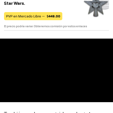
Star Wars.
PVP en Mercado Libre —
$
449.00
El precio podría variar. Obtenemos comisión por estos enlaces