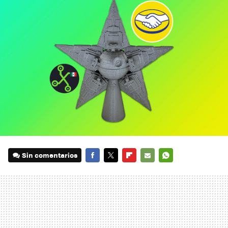
Sin comentarios
FACEBOOK
TWITTER
FLIPBOARD
E-
WHATSAPP
MAIL