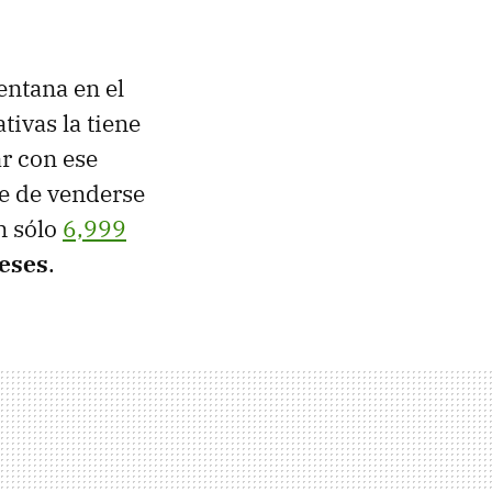
entana en el
tivas la tiene
r con ese
ue de venderse
n sólo
6,999
reses
.