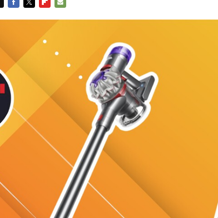
FACEBOOK
TWITTER
FLIPBOARD
E-
MAIL