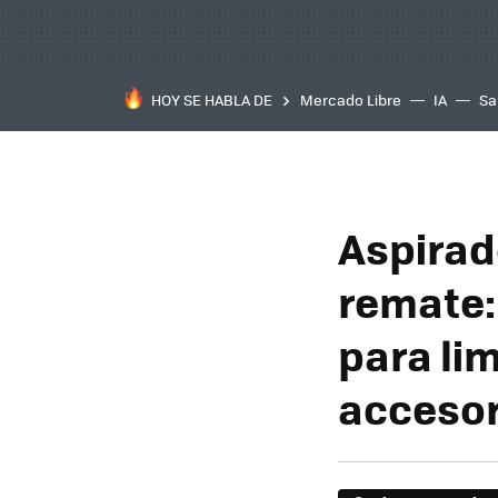
HOY SE HABLA DE
Mercado Libre
IA
Sa
Aspirad
remate: 
para lim
accesor