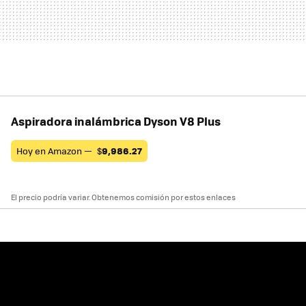
Aspiradora inalámbrica Dyson V8 Plus
Hoy en Amazon —
$
9,986.27
El precio podría variar. Obtenemos comisión por estos enlaces