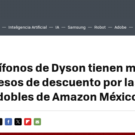
Inteligencia Artificial
IA
Samsung
Robot
Adobe
ífonos de Dyson tienen 
esos de descuento por la
dobles de Amazon Méxic
FACEBOOK
TWITTER
FLIPBOARD
E-