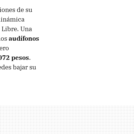
iones de su
dinámica
 Libre. Una
los
audífonos
ero
072 pesos
.
edes bajar su