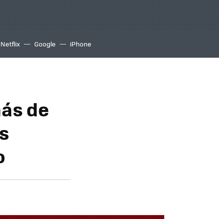
Netflix
Google
iPhone
más de
s
o