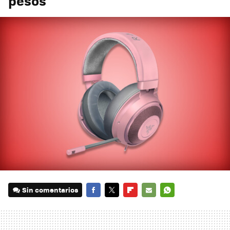
pesos
Sin comentarios
FACEBOOK
TWITTER
FLIPBOARD
E-
WHATSAPP
MAIL