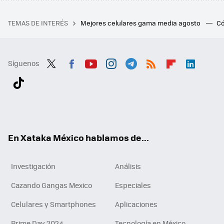
TEMAS DE INTERÉS
Mejores celulares gama media agosto
Có
Síguenos
Twit
Fac
You
Inst
Tele
RSS
Flip
Link
ter
ebo
tub
agr
gra
boa
edI
Tikt
ok
e
am
m
rd
n
ok
En Xataka México hablamos de...
Investigación
Análisis
Cazando Gangas Mexico
Especiales
Celulares y Smartphones
Aplicaciones
Prime Day 2024
Tecnología en México