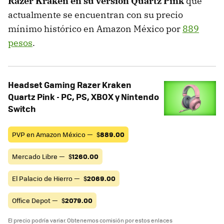
Razer Kraken en su versión Quartz Pink
que
actualmente se encuentran con su precio
mínimo histórico en Amazon México por
889
pesos
.
Headset Gaming Razer Kraken
Quartz Pink - PC, PS, XBOX y Nintendo
Switch
PVP en Amazon México —
$
889.00
Mercado Libre —
$
1260.00
El Palacio de Hierro —
$
2069.00
Office Depot —
$
2079.00
El precio podría variar. Obtenemos comisión por estos enlaces