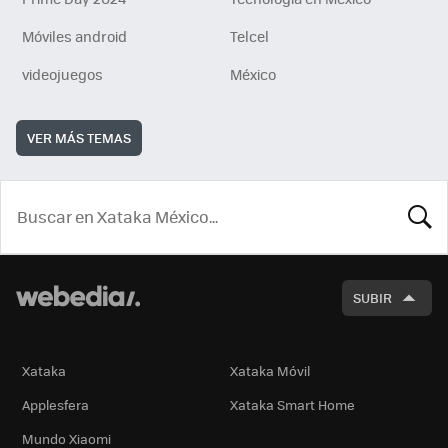
Móviles android
Telcel
videojuegos
México
VER MÁS TEMAS
BUSCA
SUBIR
Xataka
Xataka Móvil
Applesfera
Xataka Smart Home
Mundo Xiaomi