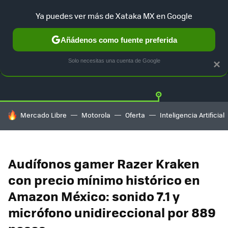
Ya puedes ver más de Xataka MX en Google
Añádenos como fuente preferida
OFERTAS
GUÍA DE COMPRAS
MERCADO LIBRE
AMAZON
Solo necesitas una cuenta de Google
×
HOY SE HABLA DE
Mercado Libre
Motorola
Oferta
Inteligencia Artificial
Audífonos gamer Razer Kraken
con precio mínimo histórico en
Amazon México: sonido 7.1 y
micrófono unidireccional por 889