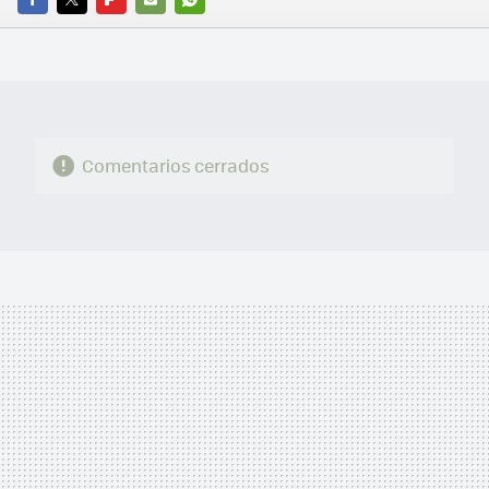
FACEBOOK
TWITTER
FLIPBOARD
E-
WHATSAPP
MAIL
Comentarios cerrados