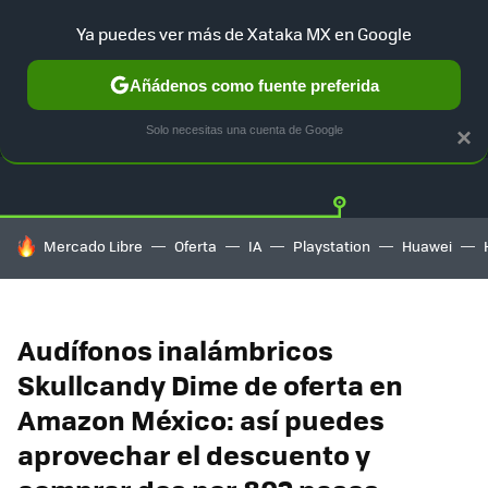
Ya puedes ver más de Xataka MX en Google
Añádenos como fuente preferida
OFERTAS
GUÍA DE COMPRAS
MERCADO LIBRE
AMAZON
Solo necesitas una cuenta de Google
×
HOY SE HABLA DE
Mercado Libre
Oferta
IA
Playstation
Huawei
Audífonos inalámbricos
Skullcandy Dime de oferta en
Amazon México: así puedes
aprovechar el descuento y