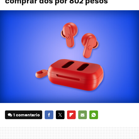
comprar dos por 802 pesos
1 comentario
FACEBOOK
TWITTER
FLIPBOARD
E-
WHATSAPP
MAIL