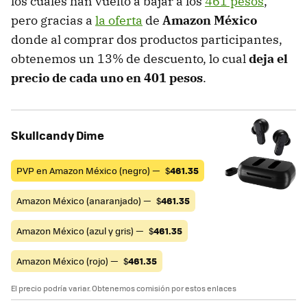
los cuales han vuelto a bajar a los
461 pesos
,
pero gracias a
la oferta
de
Amazon México
donde al comprar dos productos participantes,
obtenemos un 13% de descuento, lo cual
deja el
precio de cada uno en 401 pesos
.
Skullcandy Dime
PVP en Amazon México (negro) —
$
461.35
Amazon México (anaranjado) —
$
461.35
Amazon México (azul y gris) —
$
461.35
Amazon México (rojo) —
$
461.35
El precio podría variar. Obtenemos comisión por estos enlaces