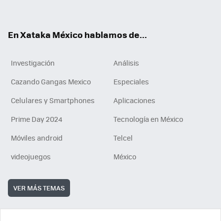
ok
e
am
m
rd
n
ok
En Xataka México hablamos de...
Investigación
Análisis
Cazando Gangas Mexico
Especiales
Celulares y Smartphones
Aplicaciones
Prime Day 2024
Tecnología en México
Móviles android
Telcel
videojuegos
México
VER MÁS TEMAS