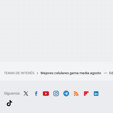
TEMAS DE INTERÉS
Mejores celulares gama media agosto
Có
Síguenos
Twit
Fac
You
Inst
Tele
RSS
Flip
Link
ter
ebo
tub
agr
gra
boa
edI
Tikt