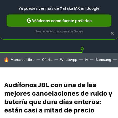
Ya puedes ver más de Xataka MX en Google
Añádenos como fuente preferida
OFERTAS
GUÍA DE COMPRAS
MERCADO LIBRE
AMAZON
Solo necesitas una cuenta de Google
×
HOY SE HABLA DE
Mercado Libre
Oferta
WhatsApp
IA
Samsung
Audífonos JBL con una de las
mejores cancelaciones de ruido y
batería que dura días enteros:
están casi a mitad de precio