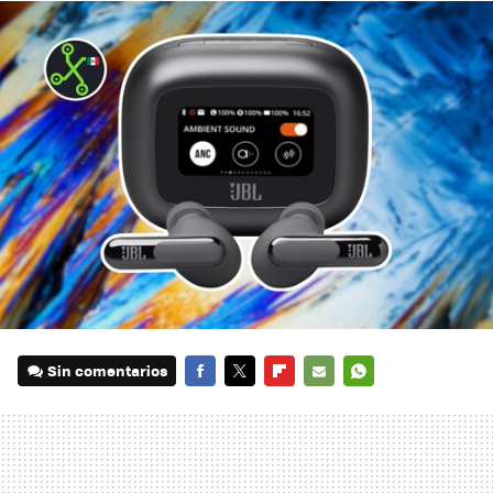
Sin comentarios
FACEBOOK
TWITTER
FLIPBOARD
E-
WHATSAPP
MAIL