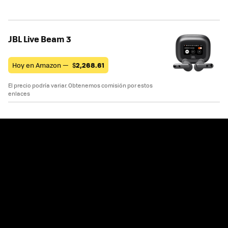
JBL Live Beam 3
Hoy en Amazon —
$
2,268.61
El precio podría variar. Obtenemos comisión por estos
enlaces