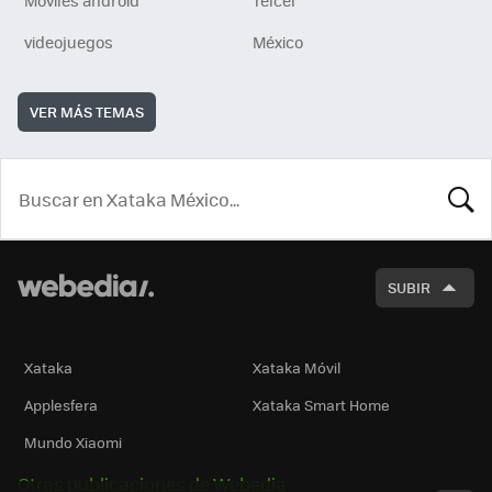
Móviles android
Telcel
videojuegos
México
VER MÁS TEMAS
BUSCA
SUBIR
Xataka
Xataka Móvil
Applesfera
Xataka Smart Home
Mundo Xiaomi
Otras publicaciones de Webedia