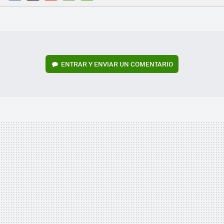
FACEBOOK
TWITTER
FLIPBOARD
E-
WHATSAPP
MAIL
ENTRAR Y ENVIAR UN COMENTARIO