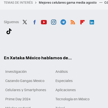
TEMAS DE INTERÉS
Mejores celulares gama media agosto
Có
Síguenos
Twit
Fac
You
Inst
Tele
RSS
Flip
Link
ter
ebo
tub
agr
gra
boa
edI
Tikt
ok
e
am
m
rd
n
ok
En Xataka México hablamos de...
Investigación
Análisis
Cazando Gangas Mexico
Especiales
Celulares y Smartphones
Aplicaciones
Prime Day 2024
Tecnología en México