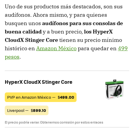
Uno de sus productos más destacados, son sus
audífonos. Ahora mismo, y para quienes
busquen unos
audífonos para sus consolas de
buena calidad
y a buen precio,
los HyperX
CloudX Stinger Core
tienen su precio mínimo
histórico en
Amazon México
para quedar en
499
pesos
.
HyperX CloudX Stinger Core
PVP en Amazon México —
$
499.00
Liverpool —
$
899.10
El precio podría variar. Obtenemos comisión por estos enlaces