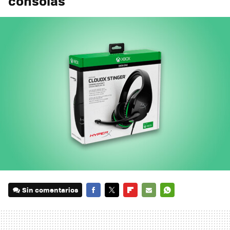
consolas
Sin comentarios
FACEBOOK
TWITTER
FLIPBOARD
E-
WHATSAPP
MAIL