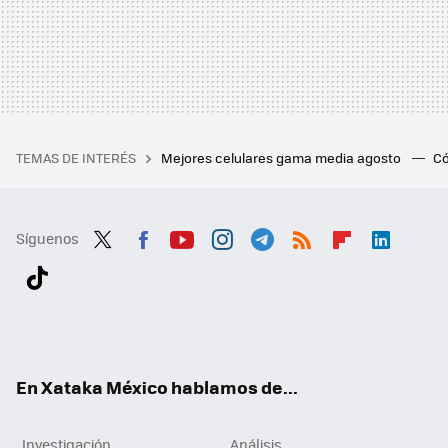
TEMAS DE INTERÉS
Mejores celulares gama media agosto
Có
Síguenos
Twit
Fac
You
Inst
Tele
RSS
Flip
Link
ter
ebo
tub
agr
gra
boa
edI
Tikt
ok
e
am
m
rd
n
ok
En Xataka México hablamos de...
Investigación
Análisis