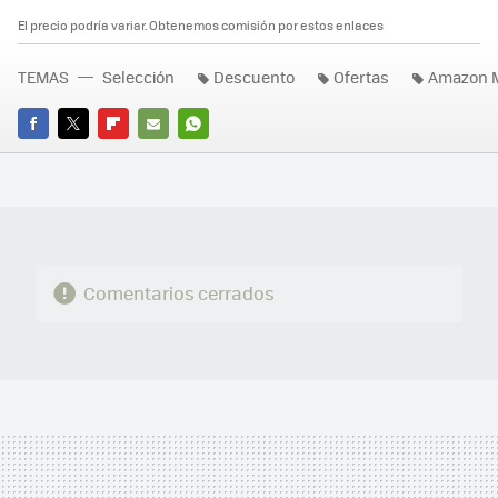
El precio podría variar. Obtenemos comisión por estos enlaces
TEMAS
Selección
Descuento
Ofertas
Amazon 
FACEBOOK
TWITTER
FLIPBOARD
E-
WHATSAPP
MAIL
Comentarios cerrados