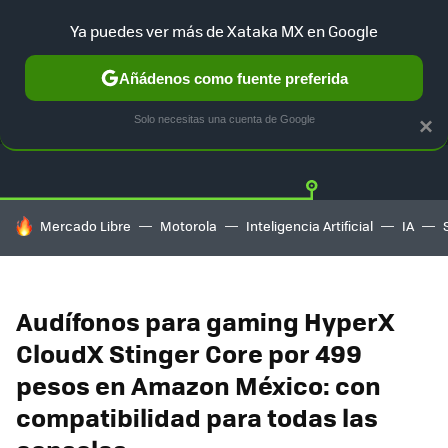
Ya puedes ver más de Xataka MX en Google
Añádenos como fuente preferida
OFERTAS
GUÍA DE COMPRAS
MERCADO LIBRE
AMAZON
Solo necesitas una cuenta de Google
×
HOY SE HABLA DE
Mercado Libre
Motorola
Inteligencia Artificial
IA
Audífonos para gaming HyperX
CloudX Stinger Core por 499
pesos en Amazon México: con
compatibilidad para todas las