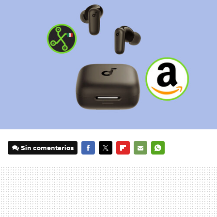
Sin comentarios
FACEBOOK
TWITTER
FLIPBOARD
E-
WHATSAPP
MAIL