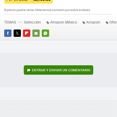
El precio podría variar. Obtenemos comisión por estos enlaces
TEMAS
Selección
Amazon México
Amazon
Ofer
FACEBOOK
TWITTER
FLIPBOARD
E-
WHATSAPP
MAIL
ENTRAR Y ENVIAR UN COMENTARIO