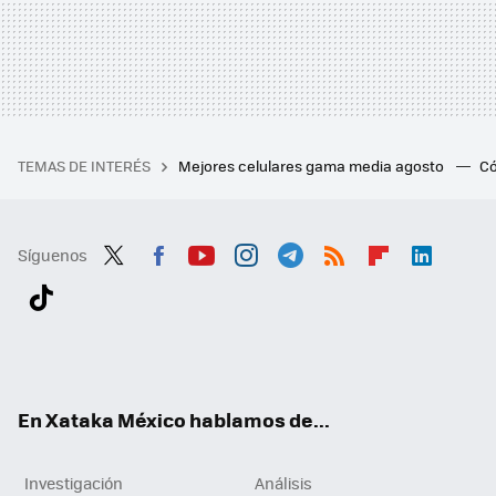
TEMAS DE INTERÉS
Mejores celulares gama media agosto
Có
Síguenos
Twit
Fac
You
Inst
Tele
RSS
Flip
Link
ter
ebo
tub
agr
gra
boa
edI
Tikt
ok
e
am
m
rd
n
ok
En Xataka México hablamos de...
Investigación
Análisis