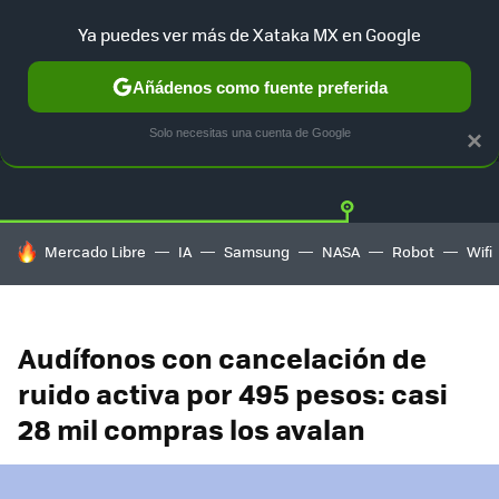
Ya puedes ver más de Xataka MX en Google
Añádenos como fuente preferida
OFERTAS
GUÍA DE COMPRAS
MERCADO LIBRE
AMAZON
Solo necesitas una cuenta de Google
×
HOY SE HABLA DE
Mercado Libre
IA
Samsung
NASA
Robot
Wifi
Audífonos con cancelación de
ruido activa por 495 pesos: casi
28 mil compras los avalan