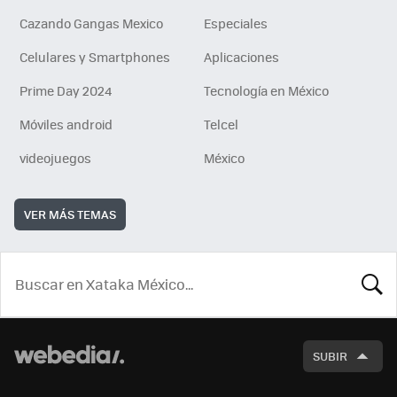
Cazando Gangas Mexico
Especiales
Celulares y Smartphones
Aplicaciones
Prime Day 2024
Tecnología en México
Móviles android
Telcel
videojuegos
México
VER MÁS TEMAS
BUSCA
SUBIR