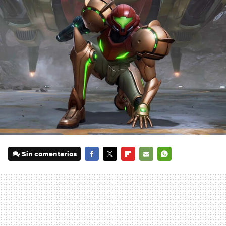
Sin comentarios
FACEBOOK
TWITTER
FLIPBOARD
E-
WHATSAPP
MAIL