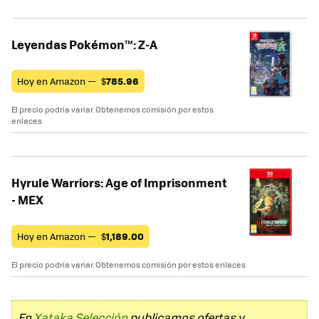
Leyendas Pokémon™: Z-A
Hoy en Amazon —
$
785.96
El precio podría variar. Obtenemos comisión por estos
enlaces
Hyrule Warriors: Age of Imprisonment
- MEX
Hoy en Amazon —
$
1,189.00
El precio podría variar. Obtenemos comisión por estos enlaces
En
Xataka Selección
publicamos ofertas y