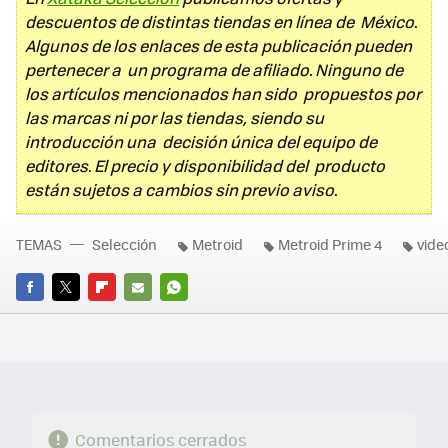
descuentos de distintas tiendas en línea de México.
Algunos de los enlaces de esta publicación pueden
pertenecer a un programa de afiliado. Ninguno de
los artículos mencionados han sido propuestos por
las marcas ni por las tiendas, siendo su
introducción una decisión única del equipo de
editores. El precio y disponibilidad del producto
están sujetos a cambios sin previo aviso.
TEMAS
Selección
Metroid
Metroid Prime 4
vide
FACEBOOK
TWITTER
FLIPBOARD
E-
WHATSAPP
MAIL
Comentarios cerrados