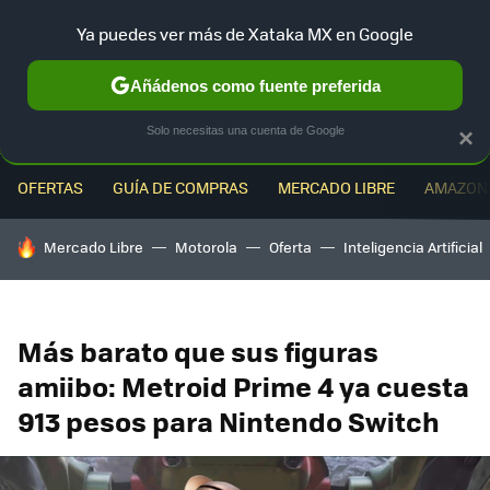
Ya puedes ver más de Xataka MX en Google
MENÚ
NUEVO
Añádenos como fuente preferida
Solo necesitas una cuenta de Google
×
OFERTAS
GUÍA DE COMPRAS
MERCADO LIBRE
AMAZON
HOY SE HABLA DE
Mercado Libre
Motorola
Oferta
Inteligencia Artificial
Más barato que sus figuras
amiibo: Metroid Prime 4 ya cuesta
913 pesos para Nintendo Switch