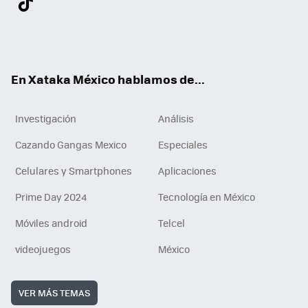
ter
ebo
tub
agr
gra
boa
edI
Tikt
ok
e
am
m
rd
n
ok
En Xataka México hablamos de...
Investigación
Análisis
Cazando Gangas Mexico
Especiales
Celulares y Smartphones
Aplicaciones
Prime Day 2024
Tecnología en México
Móviles android
Telcel
videojuegos
México
VER MÁS TEMAS