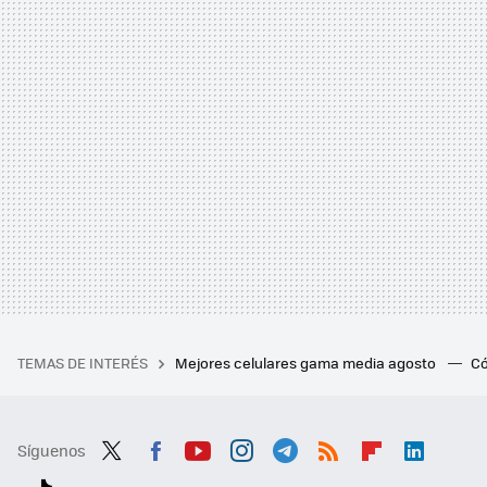
TEMAS DE INTERÉS
Mejores celulares gama media agosto
Có
Síguenos
Twit
Fac
You
Inst
Tele
RSS
Flip
Link