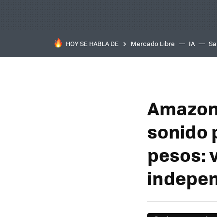
HOY SE HABLA DE
Mercado Libre
IA
Sa
Amazon 
sonido 
pesos: 
indepen