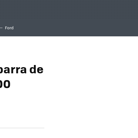
Ford
barra de
00