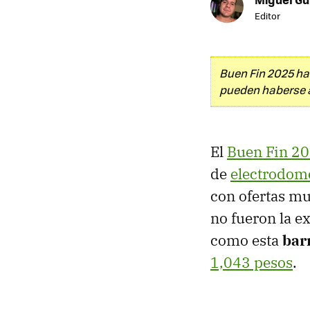
Editor
Buen Fin 2025 ha
pueden haberse 
El
Buen Fin 2
de
electrodom
con ofertas mu
no fueron la e
como esta
bar
1,043 pesos
.