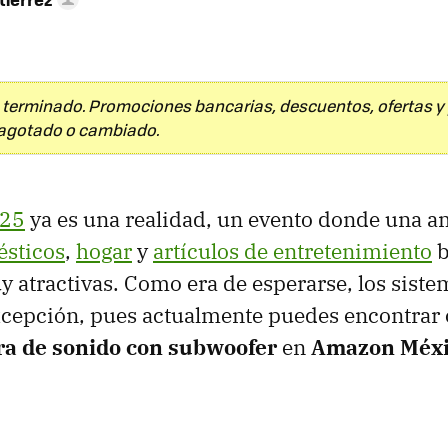
 terminado. Promociones bancarias, descuentos, ofertas 
agotado o cambiado.
025
ya es una realidad, un evento donde una a
ésticos
,
hogar
y
artículos de entretenimiento
b
y atractivas. Como era de esperarse, los sist
xcepción, pues actualmente puedes encontrar
ra de sonido con subwoofer
en
Amazon Méx