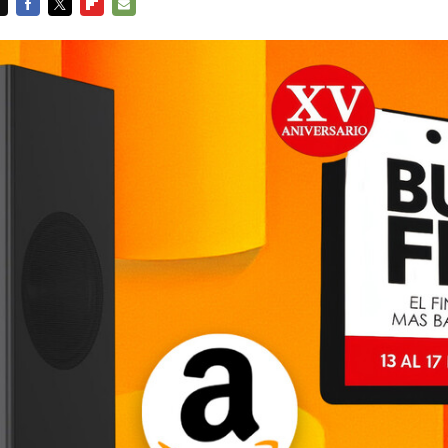
FACEBOOK
TWITTER
FLIPBOARD
E-
MAIL