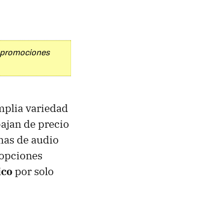
y promociones
mplia variedad
ajan de precio
emas de audio
 opciones
ico
por solo