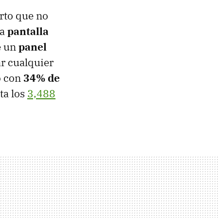
arto que no
ta
pantalla
e un
panel
r cualquier
o con
34% de
ta los
3,488