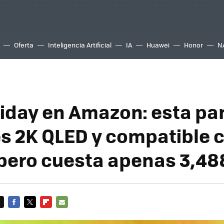
Oferta
Inteligencia Artificial
IA
Huawei
Honor
N
riday en Amazon: esta pa
es 2K QLED y compatible 
, pero cuesta apenas 3,4
FACEBOOK
TWITTER
FLIPBOARD
E-