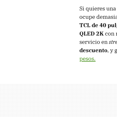
Si quieres una 
ocupe demasia
TCL de 40 pu
QLED 2K
con 
servicio en
str
descuento
, y 
pesos.