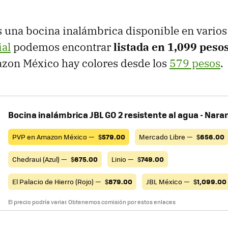
 una bocina inalámbrica disponible en varios
ial
podemos encontrar
listada en 1,099 peso
on México hay colores desde los
579 pesos
.
Bocina inalámbrica JBL GO 2 resistente al agua - Nara
PVP en Amazon México —
$
579.00
Mercado Libre —
$
656.00
Chedraui (Azul) —
$
675.00
Linio —
$
749.00
El Palacio de Hierro (Rojo) —
$
879.00
JBL México —
$
1,099.00
El precio podría variar. Obtenemos comisión por estos enlaces