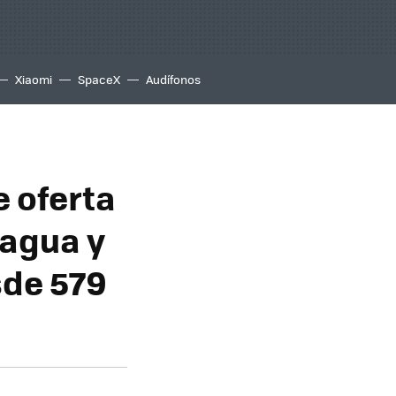
Xiaomi
SpaceX
Audífonos
e oferta
 agua y
sde 579