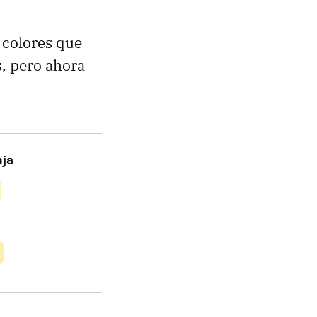
 colores que
s
, pero ahora
nja