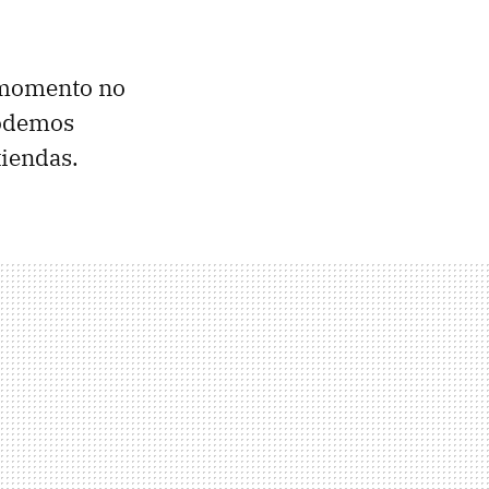
 momento no
podemos
tiendas.