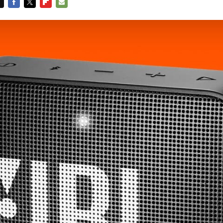
FACEBOOK
TWITTER
FLIPBOARD
E-
MAIL