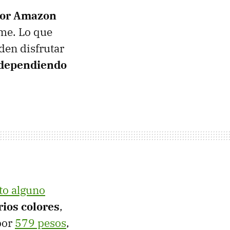
 por Amazon
me. Lo que
den disfrutar
e dependiendo
to alguno
rios colores
,
por
579 pesos
,