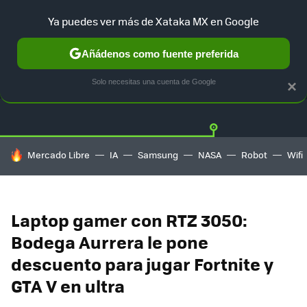
Ya puedes ver más de Xataka MX en Google
Añádenos como fuente preferida
OFERTAS
GUÍA DE COMPRAS
MERCADO LIBRE
AMAZON
Solo necesitas una cuenta de Google
×
HOY SE HABLA DE
Mercado Libre
IA
Samsung
NASA
Robot
Wifi
Laptop gamer con RTZ 3050:
Bodega Aurrera le pone
descuento para jugar Fortnite y
GTA V en ultra