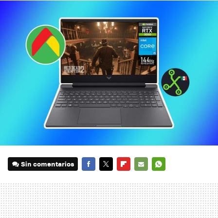
Sin comentarios
FACEBOOK
TWITTER
FLIPBOARD
E-
WHATSAPP
MAIL