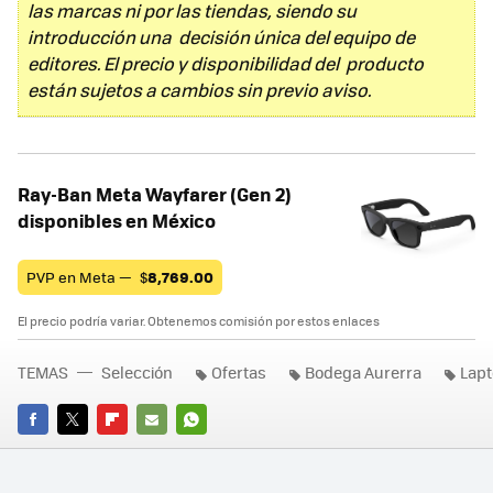
las marcas ni por las tiendas, siendo su
introducción una decisión única del equipo de
editores. El precio y disponibilidad del producto
están sujetos a cambios sin previo aviso.
Ray-Ban Meta Wayfarer (Gen 2)
disponibles en México
PVP en Meta —
$
8,769.00
El precio podría variar. Obtenemos comisión por estos enlaces
TEMAS
Selección
Ofertas
Bodega Aurerra
Lap
FACEBOOK
TWITTER
FLIPBOARD
E-
WHATSAPP
MAIL