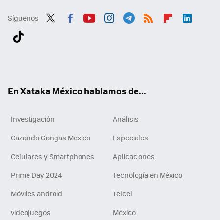
Síguenos
Twit
Fac
You
Inst
Tele
RSS
Flip
Link
ter
ebo
tub
agr
gra
boa
edI
Tikt
ok
e
am
m
rd
n
ok
En Xataka México hablamos de...
Investigación
Análisis
Cazando Gangas Mexico
Especiales
Celulares y Smartphones
Aplicaciones
Prime Day 2024
Tecnología en México
Móviles android
Telcel
videojuegos
México