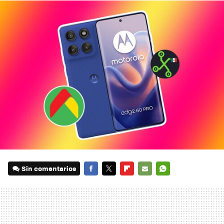
Sin comentarios
FACEBOOK
TWITTER
FLIPBOARD
E-
WHATSAPP
MAIL