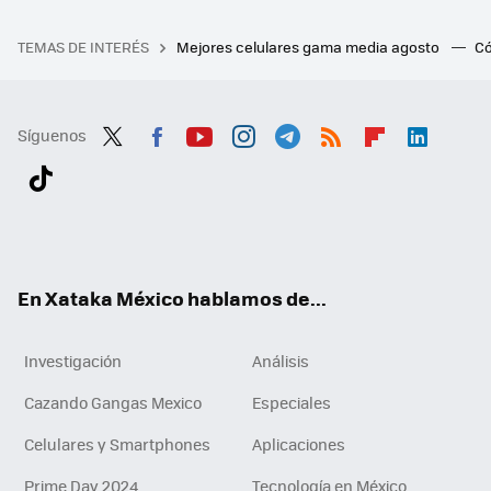
TEMAS DE INTERÉS
Mejores celulares gama media agosto
Có
Síguenos
Twit
Fac
You
Inst
Tele
RSS
Flip
Link
ter
ebo
tub
agr
gra
boa
edI
Tikt
ok
e
am
m
rd
n
ok
En Xataka México hablamos de...
Investigación
Análisis
Cazando Gangas Mexico
Especiales
Celulares y Smartphones
Aplicaciones
Prime Day 2024
Tecnología en México