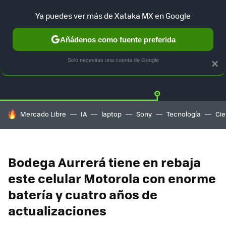
Ya puedes ver más de Xataka MX en Google
Añádenos como fuente preferida
OFERTAS
GUÍA DE COMPRAS
MERCADO LIBRE
AMAZON
Solo necesitas una cuenta de Google
×
HOY SE HABLA DE
Mercado Libre
IA
laptop
Sony
Tecnología
Cie
Bodega Aurrerá tiene en rebaja
este celular Motorola con enorme
batería y cuatro años de
actualizaciones