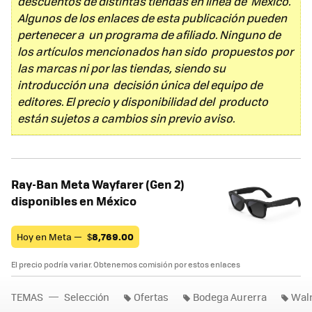
descuentos de distintas tiendas en línea de México.
Algunos de los enlaces de esta publicación pueden
pertenecer a un programa de afiliado. Ninguno de
los artículos mencionados han sido propuestos por
las marcas ni por las tiendas, siendo su
introducción una decisión única del equipo de
editores. El precio y disponibilidad del producto
están sujetos a cambios sin previo aviso.
Ray-Ban Meta Wayfarer (Gen 2)
disponibles en México
Hoy en Meta —
$
8,769.00
El precio podría variar. Obtenemos comisión por estos enlaces
TEMAS
Selección
Ofertas
Bodega Aurerra
Wal