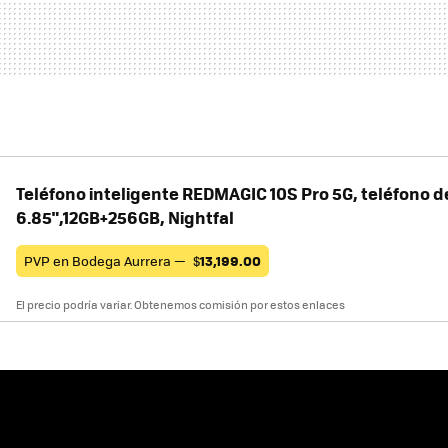
Teléfono inteligente REDMAGIC 10S Pro 5G, teléfono d
6.85",12GB+256GB, Nightfal
PVP en Bodega Aurrera —
$
13,199.00
El precio podría variar. Obtenemos comisión por estos enlaces