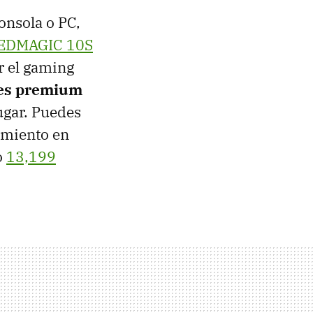
onsola o PC,
REDMAGIC 10S
r el gaming
nes premium
jugar. Puedes
amiento en
o
13,199