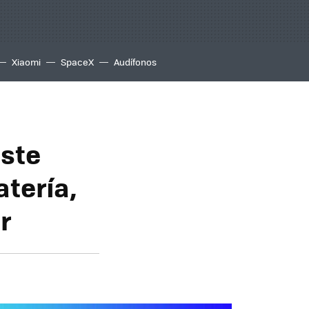
Xiaomi
SpaceX
Audífonos
este
tería,
r