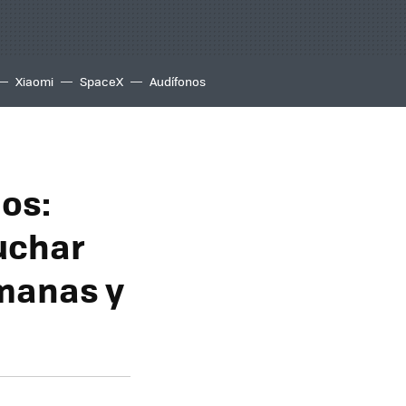
Xiaomi
SpaceX
Audífonos
dos:
uchar
emanas y