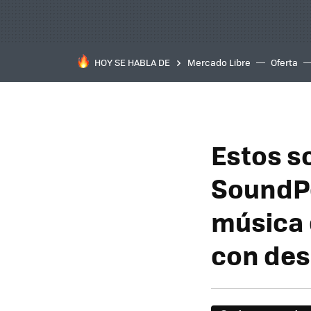
HOY SE HABLA DE
Mercado Libre
Oferta
Estos s
SoundPe
música 
con de