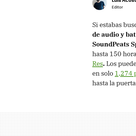
Editor
Si estabas bu
de audio y bat
SoundPeats S
hasta 150 hor
Res
.
Los puede
en solo
1,274 
hasta la puerta