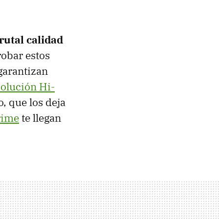
rutal calidad
obar estos
garantizan
solución Hi-
, que los deja
rime
te llegan