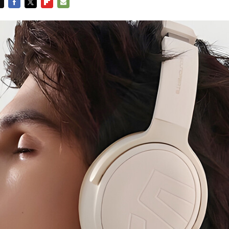
FACEBOOK
TWITTER
FLIPBOARD
E-
MAIL