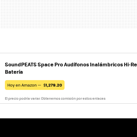
SoundPEATS Space Pro Audífonos Inalámbricos Hi-Res
Batería
Hoy en Amazon —
$
1,279.20
El precio podría variar. Obtenemos comisión por estos enlaces